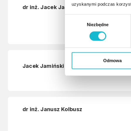
uzyskanymi podczas korzysta
dr inż. Jacek Jakieła
W
Niezbędne
y
b
ó
r
z
g
Odmowa
Jacek Jamiński
o
d
y
dr inż. Janusz Kolbusz