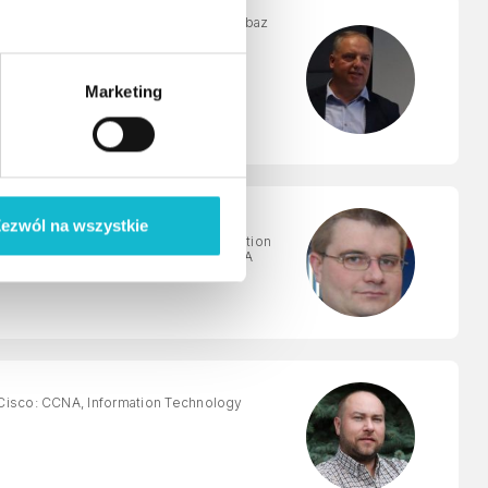
informatycznych systemów zarządzania, baz
Marketing
ezwól na wszystkie
iel. Instruktor Cisco: CCNA, Information
ls, Fundamentals of Wireless LANs, CCNA
 Cisco: CCNA, Information Technology