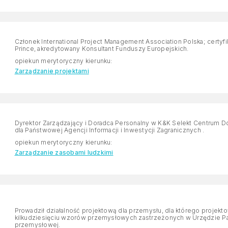
Członek International Project Management Association Polska; certyf
Prince, akredytowany Konsultant Funduszy Europejskich.
opiekun merytoryczny kierunku:
Zarządzanie projektami
Dyrektor Zarządzający i Doradca Personalny w K&K Selekt Centrum Doradztwa Personalnego. Partner i doradca HR
dla Państwowej Agencji Informacji i Inwestycji Zagranicznych .
opiekun merytoryczny kierunku:
Zarządzanie zasobami ludzkimi
Prowadził działalność projektową dla przemysłu, dla którego projekto
kilkudziesięciu wzorów przemysłowych zastrzeżonych w Urzędzie Pa
przemysłowej.