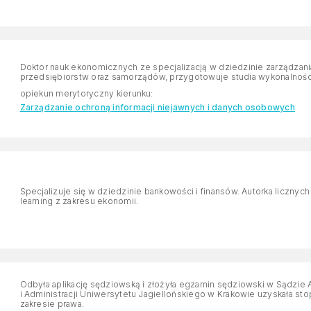
Doktor nauk ekonomicznych ze specjalizacją w dziedzinie zarządzania. Prowadzi szkolenia dla małych i śred
przedsiębiorstw oraz samorządów, przygotowuje studia wykonalnośc
opiekun merytoryczny kierunku:
Zarządzanie ochroną informacji niejawnych i danych osobowych
Specjalizuje się w dziedzinie bankowości i finansów. Autorka licznyc
learning z zakresu ekonomii.
Odbyła aplikację sędziowską i złożyła egzamin sędziowski w Sądzie
i Administracji Uniwersytetu Jagiellońskiego w Krakowie uzyskała s
zakresie prawa.