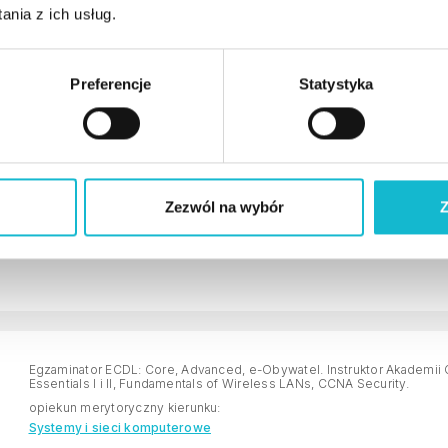
nia z ich usług.
Specjalista z obszaru analityki biznesowej, analizy i projektowania 
danych oraz technologii agentowych.
opiekun merytoryczny kierunku:
Analityk biznesowy systemów informatycznych
Preferencje
Statystyka
Data-driven menedżer (analityka danych w biznesie)
User Experience (UX)
Zezwól na wybór
Z
Egzaminator ECDL: Core, Advanced, e-Obywatel, e-Urzędnik, e-Nauczyc
Technology Essentials I i II, Panduit Network Infrastructure Essentia
Security.
Egzaminator ECDL: Core, Advanced, e-Obywatel. Instruktor Akademii
Essentials I i II, Fundamentals of Wireless LANs, CCNA Security.
opiekun merytoryczny kierunku:
Systemy i sieci komputerowe