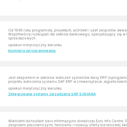
Od 1996 roku programista, projektant, architekt i szef zespołów dew
Współtwórca rozwiązań dla sektora bankowego, specjalizujący się w
sprzedażowych.
opiekun merytoryczny kierunku:
Inżynieria oprogramowania
Jest ekspertem w zakresie wdrożeń systemów klasy ERP (oprogramowan
projektu wdrożenia systemu SAP ERP w Uniwersytecie Jagiellońskim
opiekun merytoryczny kierunku:
Zintegrowane systemy zarządzania SAP S/4HANA
Wieloletni konsultant sieci informacyjno-doradczej Euro Info Centre
zespołami pracowniczymi, tworzeniu i rozwoju oferty biznesowej skie