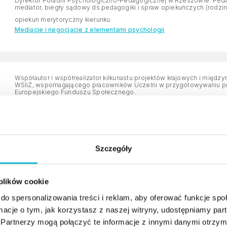
Dyrektor Poradni Psychologiczno-Pedagogicznej w Rzeszowie. Ped
mediator, biegły sądowy ds.pedagogiki i spraw opiekuńczych (rodzin
opiekun merytoryczny kierunku:
Mediacje i negocjacje z elementami psychologii
Współautor i współrealizator kilkunastu projektów krajowych i międ
WSIiZ, wspomagającego pracowników Uczelni w przygotowywaniu pr
Europejskiego Funduszu Społecznego.
opiekun merytoryczny kierunku:
Zarządzanie projektami
Szczegóły
Doktor ekonomii w zakresie nauk o zarządzaniu. Posiada praktyczne
analityczne oraz menedżerskie.
 plików cookie
opiekun merytoryczny kierunku:
Zarządzanie jakością procesów produkcyjnych
do spersonalizowania treści i reklam, aby oferować funkcje sp
ormacje o tym, jak korzystasz z naszej witryny, udostępniamy p
Partnerzy mogą połączyć te informacje z innymi danymi otrzym