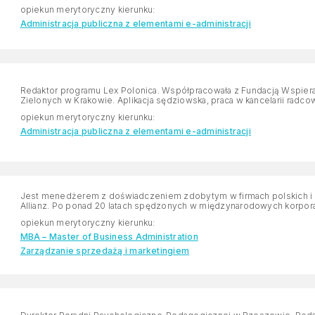
opiekun merytoryczny kierunku:
Administracja publiczna z elementami e-administracji
Redaktor programu Lex Polonica. Współpracowała z Fundacją Wspieran
Zielonych w Krakowie. Aplikacja sędziowska, praca w kancelarii radcow
opiekun merytoryczny kierunku:
Administracja publiczna z elementami e-administracji
Jest menedżerem z doświadczeniem zdobytym w firmach polskich i międzynarodowych, m.in. Pioneer, Netia,
Allianz. Po ponad 20 latach spędzonych w międzynarodowych korporacj
opiekun merytoryczny kierunku:
MBA – Master of Business Administration
Zarządzanie sprzedażą i marketingiem