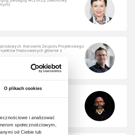
agog, pedagog leczniczy, zawodowy
nych).
zynarodowych. Kierownik Zespołu Projektowego
ojektów finansowanych głównie z
O plikach cookies
 doświadczenie techniczne, doradczo-
ołecznościowe i analizować
artnerom społecznościowym,
anymi od Ciebie lub