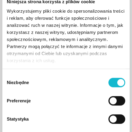
zagrożeń oraz reagowanie na cyberataki.
Niniejsza strona korzysta z plików cookie
Wykorzystujemy pliki cookie do spersonalizowania treści
Studia kierujemy do osób zainteresowanych
i reklam, aby oferować funkcje społecznościowe i
cyberbezpieczeństwem i świadomych, że praca w tej
analizować ruch w naszej witrynie. Informacje o tym, jak
dziedzinie wymaga ciągłego rozwoju. Technologie
korzystasz z naszej witryny, udostępniamy partnerom
zmieniają się bardzo szybko, a wraz z nimi pojawiają się
społecznościowym, reklamowym i analitycznym.
nowe zagrożenia i metody ataków.
Partnerzy mogą połączyć te informacje z innymi danymi
otrzymanymi od Ciebie lub uzyskanymi podczas
Praca w obszarze cyberbezpieczeństwa wymaga
korzystania z ich usług.
szerokich kompetencji, obejmujących m.in. języki
programowania, przechowywanie danych, technologie
internetowe oraz znajomość funkcjonowania systemów,
W
programów i urządzeń.
Niezbędne
y
b
ó
Preferencje
Kamil Dembowski
r
z
Autoryzowany trener instruktorów w
programie Cisco Networking
g
Statystyka
Academy, wykładowca akademicki
o
oraz ekspert w zakresie edukacji IT i
cyberbezpieczeństwa z wieloletnim