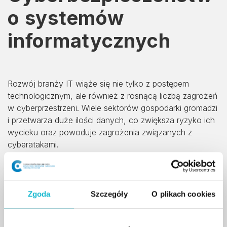
o systemów
informatycznych
Rozwój branży IT wiąże się nie tylko z postępem
technologicznym, ale również z rosnącą liczbą zagrożeń
w cyberprzestrzeni. Wiele sektorów gospodarki gromadzi
i przetwarza duże ilości danych, co zwiększa ryzyko ich
wycieku oraz powoduje zagrożenia związanych z
cyberatakami.
Specjaliści ds. cyberbezpieczeństwa są obecnie
niezbędni w organizacjach wykorzystujących
nowoczesne technologie. Ich zadaniem jest ochrona
Zgoda
Szczegóły
O plikach cookies
sieci, systemów, urządzeń i użytkowników,
podejmowanie działań prewencyjnych, minimalizowanie