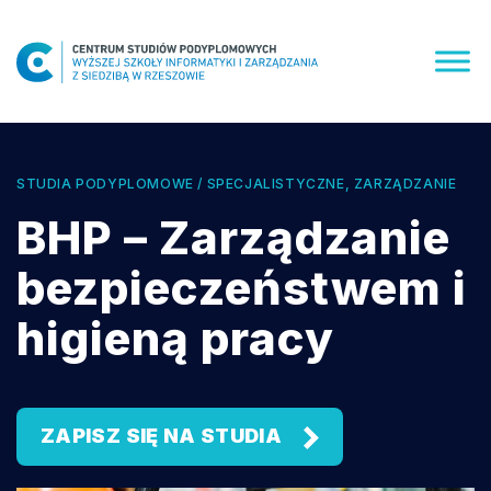
Skip
to
content
STUDIA PODYPLOMOWE / SPECJALISTYCZNE, ZARZĄDZANIE
BHP – Zarządzanie
bezpieczeństwem i
higieną pracy
ZAPISZ SIĘ NA STUDIA