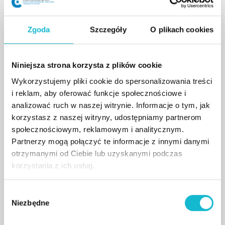
BHP
Zgoda
Szczegóły
O plikach cookies
Uczestnicy studiów będą wiedzieć jak stosować w
praktyce metody oceny ryzyka zawodowego w
odniesieniu do poszczególnych stanowisk pracy oraz jak
Niniejsza strona korzysta z plików cookie
określać ich tak zwany poziom akceptowalności. W
konsekwencji słuchacz studiów będzie przygotowany do
Wykorzystujemy pliki cookie do spersonalizowania treści
prowadzenia analiz wypadków przy pracy, ustalania ich
i reklam, aby oferować funkcje społecznościowe i
przyczyn i okoliczności zgodnie z obowiązującą
analizować ruch w naszej witrynie. Informacje o tym, jak
metodyką postępowania. Program zajęć odnosi się
korzystasz z naszej witryny, udostępniamy partnerom
również do szczególnych problemów BHP w
społecznościowym, reklamowym i analitycznym.
ustawodawstwie pracy, przedstawia ponadto aspekty
Partnerzy mogą połączyć te informacje z innymi danymi
ochrony przeciwpożarowej (ppoż) oraz przedstawia
otrzymanymi od Ciebie lub uzyskanymi podczas
metody udzielania pomocy w stanach zagrożenia życia.
korzystania z ich usług.
W
dr Stanisław Wieczorek
Niezbędne
y
Jest doktorem nauk humanistycznych.
b
Specjalizuje się w zakresie ergonomii,