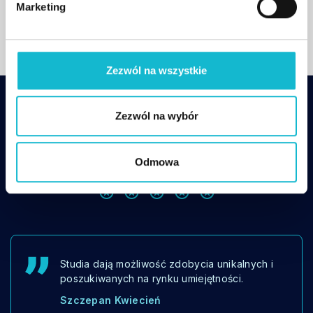
Marketing
y
Zezwól na wszystkie
Zezwól na wybór
DLACZEGO TEN KIERUNEK?
Opinie absolwentów
Odmowa
Studia dają możliwość zdobycia unikalnych i
poszukiwanych na rynku umiejętności.
Szczepan Kwiecień