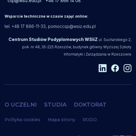
csp@wsiz.edu.pl
+48 17 866 14 08
Wsparcie techniczne w czasie zajęć online:
tel. +48 17 866-11-33,
pomoccsp@wsiz.edu.pl
Centrum Studiów Podyplomowych WSIiZ
ul. Sucharskiego 2,
pok. nr 48, 35-225 Rzeszów, budynek główny Wyższej Szkoły
Informatyki i Zarządzania w Rzeszowie
O UCZELNI
STUDIA
DOKTORAT
Polityka cookies
Mapa strony
RODO