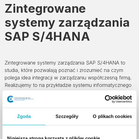
Zintegrowane
systemy zarządzania
SAP S/4HANA
Zintegrowane systemy zarządzania SAP S/4HANA to
studia, które pozwalają poznać i zrozumieć na czym
polega idea integracji w zarządzaniu współczesną firmą.
Realizujemy to na przykładzie systemu informatycznego
klasy ERP firmy SAP, wiodącego producenta tego typu
systemów na świecie. Dzięki posiadanej przez WSIiZ
umowy o współpracy z SAP SE słuchacz ma niemal
nieograniczony dostęp do praktycznej wiedzy
Zgoda
Szczegóły
O plikach cookies
branżowej, stosowanych rozwiązań we wszystkich
modułach i obszarach kastomizacyjnych. W trakcie
studiów zapoznajemy się przede wszystkim z programem
Niniejsza strona korzysta z plików cookie