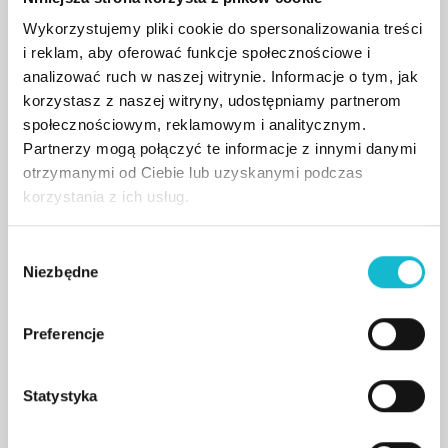
SAP S/4HANA i jego modułami odzwierciedlającymi
Wykorzystujemy pliki cookie do spersonalizowania treści
potrzeby cyfryzacyjne przedsiębiorstw. Wszystko to przy
i reklam, aby oferować funkcje społecznościowe i
wsparciu doświadczonej kadry, praktyków realizujących
analizować ruch w naszej witrynie. Informacje o tym, jak
projekty SAP w kraju jak i zagranicą. Nasz słuchacz ma
korzystasz z naszej witryny, udostępniamy partnerom
również możliwość wypracowania indywidualnego
społecznościowym, reklamowym i analitycznym.
portfolio w wybranym obszarze zintegrowanego
Partnerzy mogą połączyć te informacje z innymi danymi
systemu zarządzania. Odbywa się to dzięki realizacji
otrzymanymi od Ciebie lub uzyskanymi podczas
projektów „hands-on” w wybranych modułach oraz prac
korzystania z ich usług.
kastomizacyjnych dokonywanych poprzez symulację
projektu wdrożenia systemu SAP s/4HANA.
W
Niezbędne
y
dr Marian Krupa
b
ó
Preferencje
Jest ekspertem w zakresie wdrożeń
r
systemów klasy ERP
(oprogramowanie firmy SAP).Pełnił
z
rolę kierownika jakości projektu
g
Statystyka
wdrożenia systemu SAP ERP w
Uniwersytecie Jagiellońskim w
o
Krakowie.
d