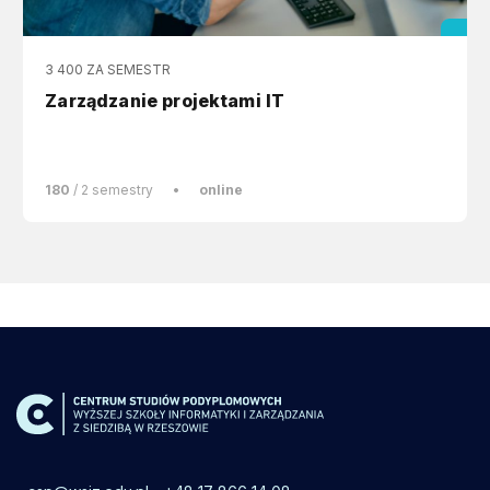
3 400 ZA SEMESTR
Zarządzanie projektami IT
180
/ 2 semestry
•
online