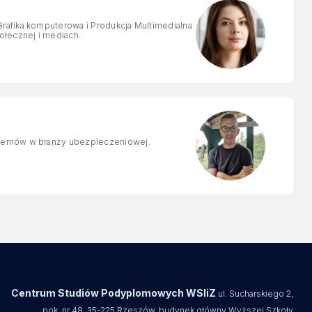
rafika komputerowa i Produkcja Multimedialna
ołecznej i mediach.
stemów w branży ubezpieczeniowej.
Centrum Studiów Podyplomowych WSIiZ
ul. Sucharskiego 2,
pok. nr 48, 35-225 Rzeszów, budynek główny Wyższej Szkoły