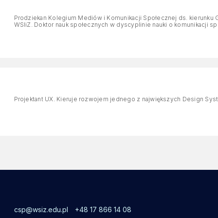
Prodziekan Kolegium Mediów i Komunikacji Społecznej ds. kierunku G
WSIiZ. Doktor nauk społecznych w dyscyplinie nauki o komunikacji sp
Projektant UX. Kieruje rozwojem jednego z największych Design Sy
csp@wsiz.edu.pl
+48 17 866 14 08