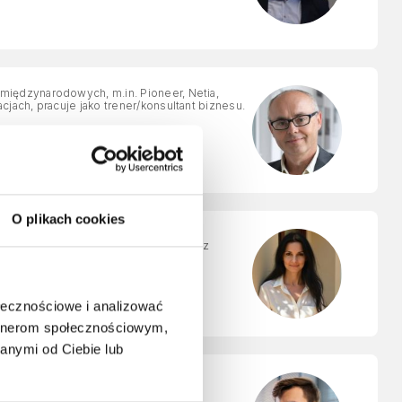
ach, pracuje jako trener/konsultant biznesu.
O plikach cookies
aangażowana w zarządzanie ludźmi oraz
MP®, PSM I, AgilePM®, ITIL4®.
ołecznościowe i analizować
artnerom społecznościowym,
anymi od Ciebie lub