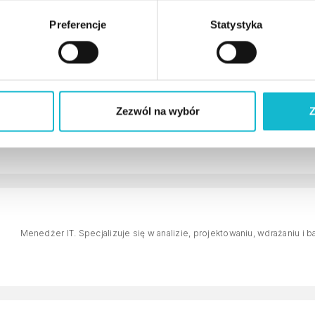
Projektant chatbotów oraz strategii marketingowych. Autor publikacji i
mediów, komunikacji w sieci, a także narracji i literaturoznawstwa.
Preferencje
Statystyka
Zezwól na wybór
Z
Psycholog i trener biznesu. Jest autorem i współautorem kilkunastu 
Teofrasta za najlepszą książkę psychologiczną oraz czterokrotnym la
Towarzystwa Trenerów Biznesu.
Menedżer IT. Specjalizuje się w analizie, projektowaniu, wdrażaniu i b