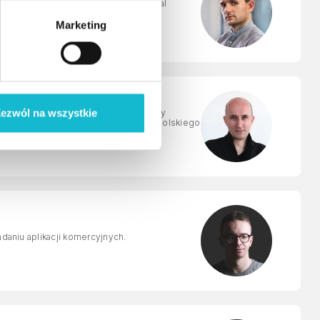
 szkoleń z zakresu e-marketingu, social
Marketing
ezwól na wszystkie
książek, trzykrotnym laureatem Nagrody
ureatem nagrody Książka dla Trenera Polskiego
adaniu aplikacji komercyjnych.