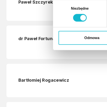
Paweł Szczyrek
W
Niezbędne
y
b
ó
r
z
g
Odmowa
dr Paweł Fortuna
o
d
y
Bartłomiej Rogacewicz