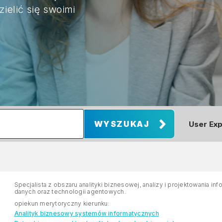
zielić się swoimi
Specjalista z obszaru analityki biznesowej, analizy i projektowania 
danych oraz technologii agentowych.
opiekun merytoryczny kierunku:
Analityk biznesowy systemów informatycznych