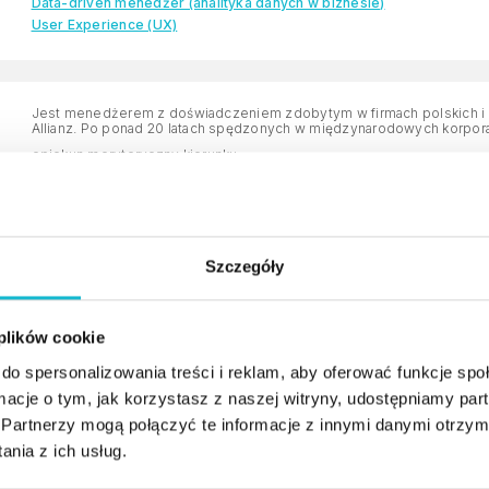
Data-driven menedżer (analityka danych w biznesie)
User Experience (UX)
Jest menedżerem z doświadczeniem zdobytym w firmach polskich i międzynarodowych, m.in. Pioneer, Netia,
Allianz. Po ponad 20 latach spędzonych w międzynarodowych korporacj
opiekun merytoryczny kierunku:
MBA – Master of Business Administration
Zarządzanie sprzedażą i marketingiem
Szczegóły
Od ponad 20 lat związana z branżą informatyczną, od ponad pięciu z
projektami. Jest posiadaczem między innymi takich certyfikatów jak P
 plików cookie
opiekun merytoryczny kierunku:
Zarządzanie projektami IT
do spersonalizowania treści i reklam, aby oferować funkcje sp
ormacje o tym, jak korzystasz z naszej witryny, udostępniamy p
Partnerzy mogą połączyć te informacje z innymi danymi otrzym
nia z ich usług.