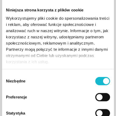
psychologii i pedagogiki pracy oraz
zarządzania bezpieczeństwem i higieną
Niniejsza strona korzysta z plików cookie
pracy. Jest autorem wielu prac naukowych
oraz materiałów dydaktycznych.
Wykorzystujemy pliki cookie do spersonalizowania treści
opiekun merytoryczny kierunku:
i reklam, aby oferować funkcje społecznościowe i
BHP – Zarządzanie bezpieczeństwem i
higieną pracy
analizować ruch w naszej witrynie. Informacje o tym, jak
korzystasz z naszej witryny, udostępniamy partnerom
społecznościowym, reklamowym i analitycznym.
Anna Jakubowska
Partnerzy mogą połączyć te informacje z innymi danymi
otrzymanymi od Ciebie lub uzyskanymi podczas
Pracowała jako główna księgowa i kadrowa.
korzystania z ich usług.
Od kilkunastu lat trener-wykładowca
rachunkowości finansowej i budżetowej.
opiekun merytoryczny kierunku:
W
Kadry i płace
Niezbędne
y
b
ó
Preferencje
Marta Bober-Lal
r
z
Trener, coach, konsultant, manager,
doradca. Od kilkunastu lat z sukcesami
g
Statystyka
przekazuje swoją wiedzę, prowadząc