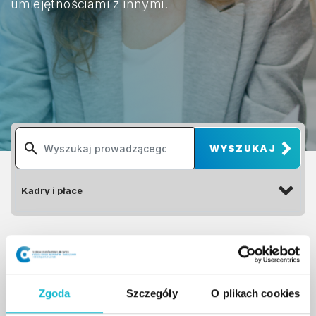
umiejętnościami z innymi.
dr Stanisław Wieczorek
Zgoda
Szczegóły
O plikach cookies
Jest doktorem nauk humanistycznych.
Specjalizuje się w zakresie ergonomii,