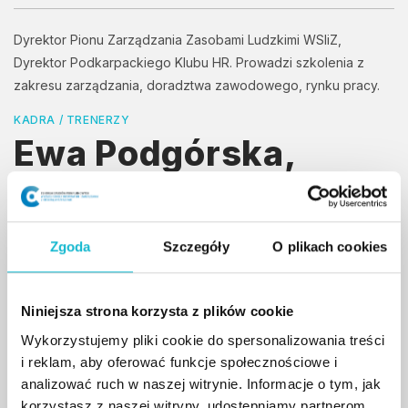
Dyrektor Pionu Zarządzania Zasobami Ludzkimi WSIiZ,
Dyrektor Podkarpackiego Klubu HR. Prowadzi szkolenia z
zakresu zarządzania, doradztwa zawodowego, rynku pracy.
KADRA / TRENERZY
Ewa Podgórska,
EMBA
Zgoda
Szczegóły
O plikach cookies
Ewa Podgórska jest dyplomowanym doradcą
zawodowym, absolwentką ekonomii,
europeistyki, a także studiów podyplomowych z
Niniejsza strona korzysta z plików cookie
zarządzania zasobami ludzkimi. Posiada tytuł
Wykorzystujemy pliki cookie do spersonalizowania treści
certyfikowanego trenera oraz asesora
i reklam, aby oferować funkcje społecznościowe i
Assessment Center.
analizować ruch w naszej witrynie. Informacje o tym, jak
korzystasz z naszej witryny, udostępniamy partnerom