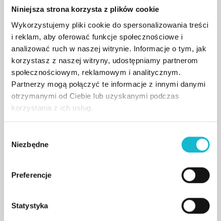
Jej zainteresowania naukowe koncentrują się
Niniejsza strona korzysta z plików cookie
wokół: finansjalizacji, bankowości, nowych
Wykorzystujemy pliki cookie do spersonalizowania treści
regulacji finansowych i ich ekonomicznych
i reklam, aby oferować funkcje społecznościowe i
skutków, rynku kredytów bankowych i instytucji
analizować ruch w naszej witrynie. Informacje o tym, jak
korzystasz z naszej witryny, udostępniamy partnerom
pożyczkowych. Jest autorką publikacji
społecznościowym, reklamowym i analitycznym.
naukowych oraz raportów badawczych w
Partnerzy mogą połączyć te informacje z innymi danymi
dziedzinach takich jak: bankowość, zarządzanie
otrzymanymi od Ciebie lub uzyskanymi podczas
finansami i ekonomia.
korzystania z ich usług.
Publikowała m. in. w wydawnictwie Routledge,
W
oraz w czasopismach: Journal of Economic
Niezbędne
y
Issues, Journal of International Studies i
b
Economic Research. Central European Economic
ó
Preferencje
Journal. Swoje prace prezentowała podczas
r
licznych konferencji naukowych, w tym również
z
poza granicami Polski (Nowy Jork, Kolonia,
g
Statystyka
Bruksela, Izmir, Brno, Koszyce).
o