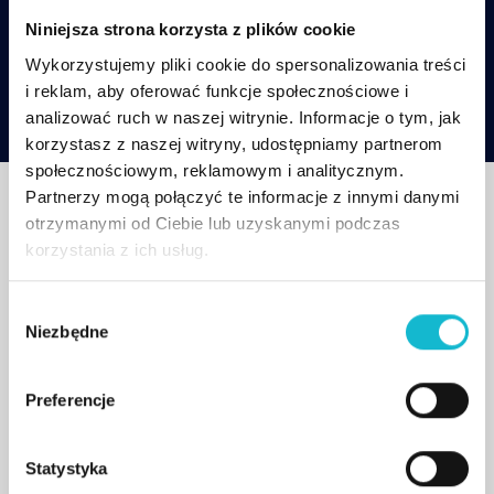
Niniejsza strona korzysta z plików cookie
Wykorzystujemy pliki cookie do spersonalizowania treści
Rozwiń szczegółowy program studiów
i reklam, aby oferować funkcje społecznościowe i
analizować ruch w naszej witrynie. Informacje o tym, jak
korzystasz z naszej witryny, udostępniamy partnerom
społecznościowym, reklamowym i analitycznym.
Partnerzy mogą połączyć te informacje z innymi danymi
otrzymanymi od Ciebie lub uzyskanymi podczas
OPINIA OPIEKUNA KIERUNKU
korzystania z ich usług.
Tester
W
oprogramowania
Niezbędne
y
b
ó
Preferencje
r
W programie Studiów na kierunku
Tester
z
oprogramowania
znajdują się przede wszystkim zajęcia
g
Statystyka
praktyczne, które wdrażają słuchaczy w praktyczne