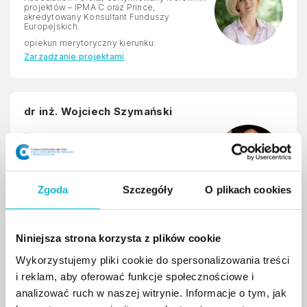
projektów – IPMA C oraz Prince,
akredytowany Konsultant Funduszy
Europejskich.
opiekun merytoryczny kierunku:
Zarządzanie projektami
dr inż. Wojciech Szymański
Ekspert ds. e-marketingu oraz e-commerce.
Prezes Zarządu agencji e-marketingowej
Ideo Force Sp. z o.o. posiadającej na koncie
ponad 1000 zrealizowanych projektów e-
marketingowych.
Zgoda
Szczegóły
O plikach cookies
opiekun merytoryczny kierunku:
Marketing internetowy
Niniejsza strona korzysta z plików cookie
Paweł Szczyrek
Wykorzystujemy pliki cookie do spersonalizowania treści
i reklam, aby oferować funkcje społecznościowe i
Projektant chatbotów oraz strategii
analizować ruch w naszej witrynie. Informacje o tym, jak
marketingowych. Autor publikacji i szkoleń z
zakresu e-marketingu, social mediów,