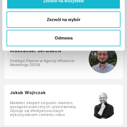
Aleksander Murdzia
Zezwól na wszystkie
Senior Online Advertising Specialist w
agencji Ideo Force. Prowadzi szkolenia z
zakresu Google Ads, Facebook Ads, Google
Zezwól na wybór
Analytics oraz Google Tag Manager.
Odmowa
Aleksander Serdiukow
Strategic Planner w Agencji Influencer
Marketingu DDOB.
Jakub Wojtczak
Marketer, ekspert od public relations,
wystąpień publicznych i przed kamerą.
Zajmuje się efektywnościowym
wykorzystaniem contentu video.