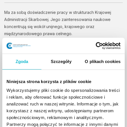
Ma za sobą doświadczenie pracy w strukturach Krajowej
Administracji Skarbowej. Jego zainteresowania naukowe
koncentrują się wokół unijnego, krajowego oraz
międzynarodowego prawa celnego.
KADRA / TRENERZY
Maciej Słodziński
Zgoda
Szczegóły
O plikach cookies
Magister Ekonomii (Szkoła Główna Handlowa w
Niniejsza strona korzysta z plików cookie
Warszawie, 1994 r.). Ma za sobą doświadczenie
Wykorzystujemy pliki cookie do spersonalizowania treści
pracy w strukturach Krajowej Administracji
i reklam, aby oferować funkcje społecznościowe i
Skarbowej. W latach 2017 – 2021 pełnił służbę w
analizować ruch w naszej witrynie. Informacje o tym, jak
stopniu podinspektora na stanowisku Zastępcy
korzystasz z naszej witryny, udostępniamy partnerom
Naczelnika Podkarpackiego Urzędu Celno-
społecznościowym, reklamowym i analitycznym.
Skarbowego z siedzibą w Przemyślu kierując jego
Partnerzy mogą połączyć te informacje z innymi danymi