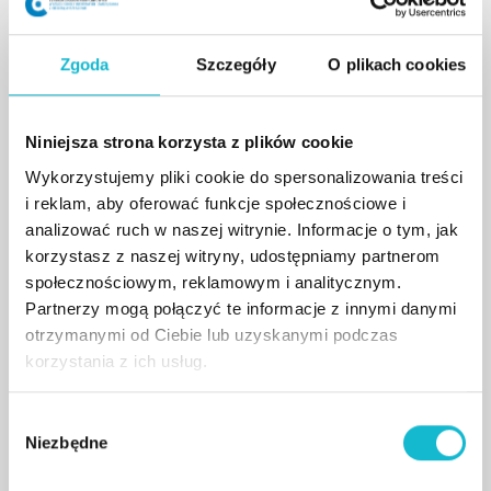
Program jest szczególnie wartościowy dla osób,
które chcą rozszerzyć ofertę swojego gabinetu o
Zgoda
Szczegóły
O plikach cookies
profesjonalne konsultacje i zabiegi
trychologiczne.
Niniejsza strona korzysta z plików cookie
Wykorzystujemy pliki cookie do spersonalizowania treści
i reklam, aby oferować funkcje społecznościowe i
Czego nauczysz się podczas
analizować ruch w naszej witrynie. Informacje o tym, jak
szkolenia?
korzystasz z naszej witryny, udostępniamy partnerom
społecznościowym, reklamowym i analitycznym.
W trakcie szkolenia zdobędziesz wiedzę i
Partnerzy mogą połączyć te informacje z innymi danymi
otrzymanymi od Ciebie lub uzyskanymi podczas
umiejętności pozwalające na kompleksową pracę
korzystania z ich usług.
z klientem trychologicznym. Program obejmuje
m.in.:
W
Niezbędne
y
anatomię i fizjologię skóry głowy oraz mieszków
b
włosowych