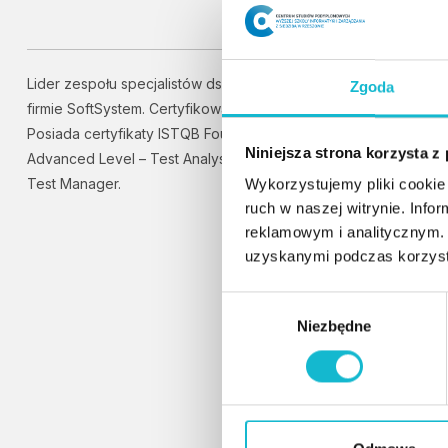
Lider zespołu specjalistów ds. testowania oprogramowania w
Zgoda
firmie SoftSystem. Certyfikowany tester i analityk ISTQB®.
Posiada certyfikaty ISTQB Foundation Level, ISTQB
Niniejsza strona korzysta z
Advanced Level – Test Analyst oraz ISTQB Advanced Level –
Test Manager.
Wykorzystujemy pliki cookie 
ruch w naszej witrynie. Inf
reklamowym i analitycznym. 
uzyskanymi podczas korzysta
W
Niezbędne
y
b
ó
r
z
g