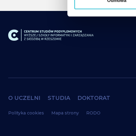
Odmowa
o
d
y
O UCZELNI
STUDIA
DOKTORAT
Polityka cookies
Mapa strony
RODO