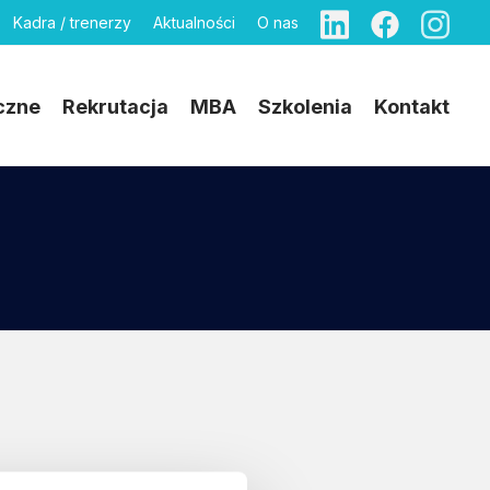
Kadra / trenerzy
Aktualności
O nas
czne
Rekrutacja
MBA
Szkolenia
Kontakt