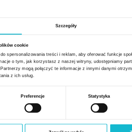
Lider zespołu specjalistów ds. testowania oprogra
testowaniem oprogramowania związana od 2013 rok
ISTQB®. Posiada certyfikaty ISTQB Foundation Lev
Szczegóły
ISTQB Advanced Level – Test Manager wydane pr
Informatycznych.
 plików cookie
Zajmuje się weryfikacją i walidacją laboratoryjny
do spersonalizowania treści i reklam, aby oferować funkcje sp
medycznych działających na całym świecie. Współp
ormacje o tym, jak korzystasz z naszej witryny, udostępniamy p
Zarządzania, łącząc wiedzę teoretyczną z praktyk
Partnerzy mogą połączyć te informacje z innymi danymi otrzym
Wprowadzenie do testowania oprogramowania, Pla
nia z ich usług.
testera oprogramowania w realizacji projektów op
Preferencje
Statystyka
Z tym wykładowcą spotkasz się między innymi na 
Tester oprogramowania