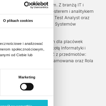
mowania w firmie SoftSystem. Z branżą IT i
u. Jest certyfikowanym testerem i analitykiem
el, ISTQB Advanced Level – Test Analyst oraz
O plikach cookies
zez Stowarzyszenie Jakości Systemów
ch systemów informatycznych dla placówek
ołecznościowe i analizować
racuje także z Wyższą Szkołą Informatyki i
artnerom społecznościowym,
ą podczas prowadzenia zajęć z przedmiotów:
anymi od Ciebie lub
nowanie testowania oprogramowania oraz Rola
rogramowania.
Marketing
studiach: