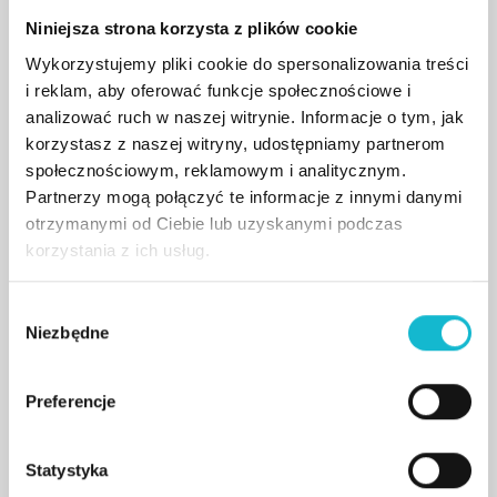
Niniejsza strona korzysta z plików cookie
Pierwsze doświadczenie zawodowe zdobywał
jako programista, szybko obierając drogę
Wykorzystujemy pliki cookie do spersonalizowania treści
i reklam, aby oferować funkcje społecznościowe i
przedsiębiorcy. Obecnie odpowiedzialny jest za
analizować ruch w naszej witrynie. Informacje o tym, jak
określanie kierunku rozwoju firmy, pozyskiwanie
korzystasz z naszej witryny, udostępniamy partnerom
kluczowych klientów oraz partnerów, a także
społecznościowym, reklamowym i analitycznym.
budowanie relacji z otoczeniem biznesowym. Od
Partnerzy mogą połączyć te informacje z innymi danymi
kilku edycji jest członkiem kapituły konkursowej
otrzymanymi od Ciebie lub uzyskanymi podczas
Mobile Trends Awards – najważniejszej imprezy
korzystania z ich usług.
branżowej dotyczącej rozwoju rynku mobilnego
oraz nowoczesnych technologii.
W
Niezbędne
y
W 2021 roku reprezentował Województwo
b
Podkarpackie na EXPO w Dubaju, gdzie wygłaszał
ó
Preferencje
prelekcje o Rozszerzonej Rzeczywistości oraz brał
r
udział w panelu dyskusyjnym dotyczącym
z
g
Statystyka
nowych technologii. Kilkanaście lat doświadczenia
o