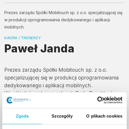
Prezes zarządu Spółki Mobitouch sp. z o.o. specjalizującej się
w produkcji oprogramowania dedykowanego i aplikacji
mobilnych.
KADRA / TRENERZY
Paweł Janda
Prezes zarządu Spółki Mobitouch sp. z o.o.
specjalizującej się w produkcji oprogramowania
dedykowanego i aplikacji mobilnych.
Współzałożyciel oraz członek Rady Dyrektorów
Organizacji Pracodawców Usług IT (SoDA), która
zrzesza prawie 200 liczących się podmiotów z
branży IT i jest największą tego typu instytucją w
Zgoda
Szczegóły
O plikach cookies
Polsce.