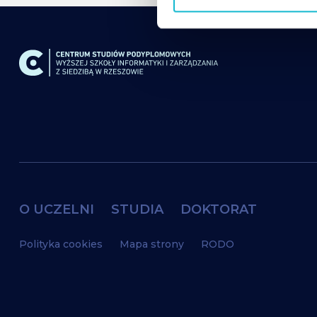
o
d
y
O UCZELNI
STUDIA
DOKTORAT
Polityka cookies
Mapa strony
RODO