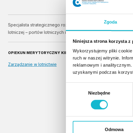
Zgoda
Specjalista strategicznego rozwoju przedsiębiorstw z branży
lotniczej – portów lotniczych i linii lotniczych.
Niniejsza strona korzysta z
Wykorzystujemy pliki cookie 
OPIEKUN MERYTORYCZNY KIERUNKU:
ruch w naszej witrynie. Inf
Zarządzanie w lotnictwie
reklamowym i analitycznym. 
uzyskanymi podczas korzysta
W
Niezbędne
y
b
ó
r
z
g
Odmowa