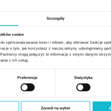
Michał Wichrowski ukończył Wyższą Szkołę Informa
Aviation Management oraz Szkołę Główną Handlo
Aktualnie na WSIiZ jest uczestnikiem studiów dok
Szczegóły
kierunków aviation.
 plików cookie
Specjalizuje się w strategicznym rozwoju przedsiębio
do spersonalizowania treści i reklam, aby oferować funkcje sp
lotniczych. Założona przez niego firma doradcza P
ormacje o tym, jak korzystasz z naszej witryny, udostępniamy p
zakresie rozwoju siatki połączeń oraz reprezentuj
Partnerzy mogą połączyć te informacje z innymi danymi otrzym
doświadczenie zawodowe zdobywał m.in. w Lufthans
nia z ich usług.
Przedsiębiorstwie Państwowym „Porty Lotnicze”.
Preferencje
Statystyka
Z tym wykładowcą spotkasz się między innymi na 
Zarządzanie w lotnictwie
Zezwól na wybór
Z