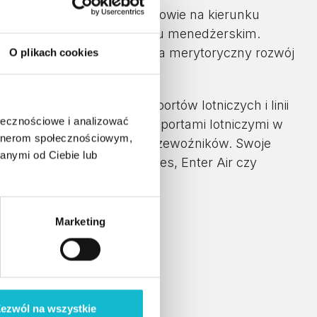
tyki i Zarządzania w Rzeszowie na kierunku
wą w Warszawie na kierunku menedżerskim.
toranckich oraz odpowiada za merytoryczny rozwój
O plikach cookies
rstw z branży lotniczej – portów lotniczych i linii
ołecznościowe i analizować
MA Aviation współpracuje z portami lotniczymi w
artnerom społecznościowym,
e w Polsce zagranicznych przewoźników. Swoje
anymi od Ciebie lub
a Global Business Services, Enter Air czy
Marketing
studiach:
ezwól na wszystkie