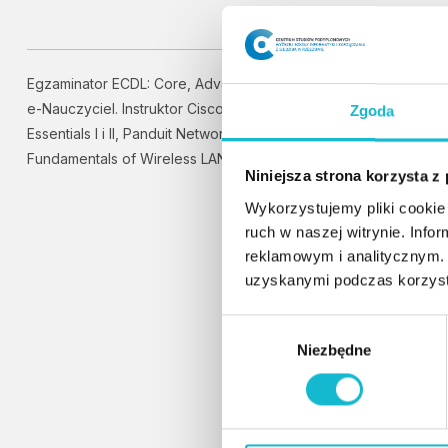
Egzaminator ECDL: Core, Advanced, e-Obywatel, e-Urzędnik,
e-Nauczyciel. Instruktor Cisco: CCNA, Information Technology
Zgoda
Essentials I i II, Panduit Network Infrastructure Essentials,
Fundamentals of Wireless LANs, CCNA Security.
Niniejsza strona korzysta z
Wykorzystujemy pliki cookie 
ruch w naszej witrynie. Inf
reklamowym i analitycznym. 
uzyskanymi podczas korzysta
W
Niezbędne
y
b
ó
r
z