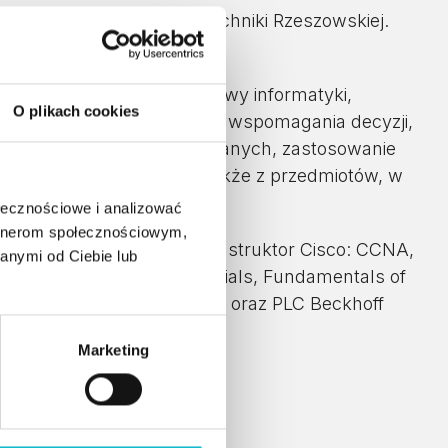
dzania i Marketingu Politechniki Rzeszowskiej.
 Zarządzania w Rzeszowie.
opnia z przedmiotów: podstawy informatyki,
O plikach cookies
roniki, komputerowe systemy wspomagania decyzji,
w komputerowych i wbudowanych, zastosowanie
 turystyce i rekreacji, a także z przedmiotów, w
ołecznościowe i analizować
artnerom społecznościowym,
Urzędnik, e-Nauczyciel. Instruktor Cisco: CCNA,
anymi od Ciebie lub
etwork Infrastructure Essentials, Fundamentals of
a z programowania robotów oraz PLC Beckhoff
Marketing
studiach: