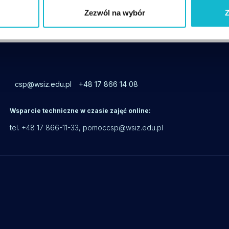
BHP – Zarządzanie bezpieczeństwem i higieną pracy
Zezwól na wybór
Z
csp@wsiz.edu.pl
+48 17 866 14 08
Wsparcie techniczne w czasie zajęć online:
tel. +48 17 866-11-33,
pomoccsp@wsiz.edu.pl