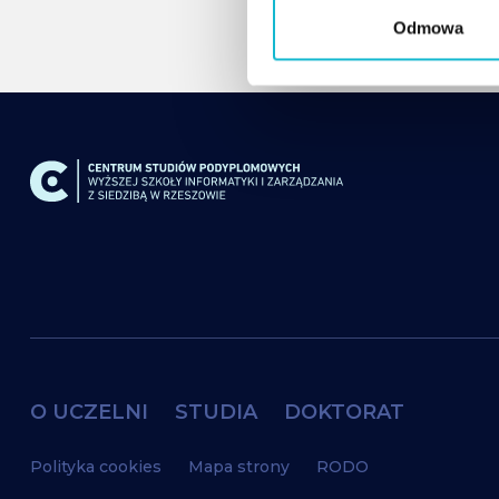
g
Odmowa
o
d
y
O UCZELNI
STUDIA
DOKTORAT
Polityka cookies
Mapa strony
RODO