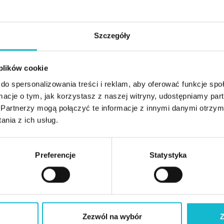
Ekspert PM/PMO, PM. Wykładowca akademicki. Pos
zarządzaniu projektami. Współpracował przy organi
Szczegóły
dla PGNiG, Grupa Nowy Styl, GK JSW. Zrealizował 
w kilkudziesięciu przedsiębiorstwach i organizac
JSW, GK ARP, UM Jaworzno, KPRM. Wraz z zespoł
 plików cookie
Polish Project Excellence Award 2015 (Nowy Styl),
do spersonalizowania treści i reklam, aby oferować funkcje sp
ormacje o tym, jak korzystasz z naszej witryny, udostępniamy p
Asesor: 4L Certification IPMA Polska, IPMA Proje
Partnerzy mogą połączyć te informacje z innymi danymi otrzym
Project Managementu 2022 IPMA Polska. Autor mod
nia z ich usług.
projektów (realizacji strategii przez projekty) wdro
Węglowej (2019-2021).
Certyfikaty: IPMA®lev. D, IPMA®lev.B, IPMA®CEC
Preferencje
Statystyka
PRINCE2®Practitioner, PMP®. CEO Universe-IBS sp.
Zezwól na wybór
Z