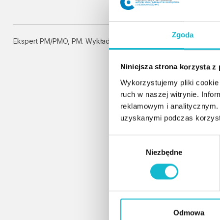
Zgoda
Ekspert PM/PMO, PM. Wykładowca akademicki.
Niniejsza strona korzysta z
Wykorzystujemy pliki cookie 
ruch w naszej witrynie. Inf
reklamowym i analitycznym. 
uzyskanymi podczas korzysta
W
Niezbędne
y
b
ó
r
z
g
Odmowa