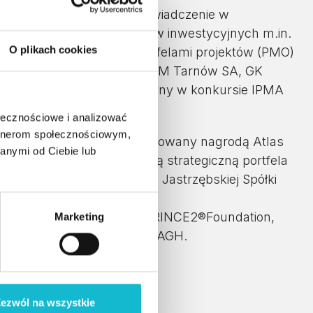
iada ponad 20-letnie doświadczenie w
zacji i planowaniu projektów inwestycyjnych m.in.
O plikach cookies
wdrożenia zarządzania portfelami projektów (PMO)
jach m.in. LW Bogdanka SA, ZM Tarnów SA, GK
ami projektowymi nagrodzony w konkursie IPMA
 2018 (JSW), 2022 (JSW).
ołecznościowe i analizować
artnerom społecznościowym,
ct Excellence Award. Uhonorowany nagrodą Atlas
anymi od Ciebie lub
elu zarządzania wartością strategiczną portfela
żonego w Grupie Kapitałowej Jastrzębskiej Spółki
C lev.A, IPMA®CET lev.A, PRINCE2®Foundation,
Marketing
 z o.o, Project Manager w AGH.
ezwól na wszystkie