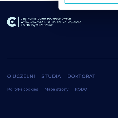
o
d
y
O UCZELNI
STUDIA
DOKTORAT
Polityka cookies
Mapa strony
RODO