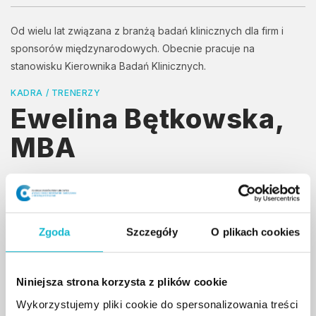
Od wielu lat związana z branżą badań klinicznych dla firm i
sponsorów międzynarodowych. Obecnie pracuje na
stanowisku Kierownika Badań Klinicznych.
KADRA / TRENERZY
Ewelina Bętkowska,
MBA
Posiada wieloletnie doświadczenie w obszarze
ochrony zdrowia, zarządzania projektami oraz
Zgoda
Szczegóły
O plikach cookies
badań klinicznych faz I–IV, pełniąc funkcje
Koordynatora projektów, Monitora Badań
Klinicznych (region EMEA) oraz Kierownika Badań
Niniejsza strona korzysta z plików cookie
Klinicznych (region EMEA). Równolegle
Wykorzystujemy pliki cookie do spersonalizowania treści
występuje jako wykładowca na studiach