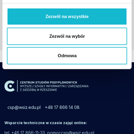
Z tym wykładowcą spotkasz się między innymi
na studiach:
Zezwól na wszystkie
Monitorowanie i koordynacja badań klinicznych
Zezwól na wybór
Odmowa
csp@wsiz.edu.pl
+48 17 866 14 08
Wsparcie techniczne w czasie zajęć online:
tel. +48 17 866-11-33,
pomoccsp@wsiz.edu.pl