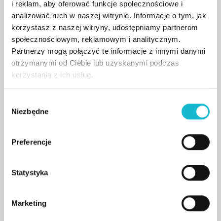
i reklam, aby oferować funkcje społecznościowe i
podyplomowych, doktoranckich oraz jako
analizować ruch w naszej witrynie. Informacje o tym, jak
współorganizator konferencji naukowych.
korzystasz z naszej witryny, udostępniamy partnerom
społecznościowym, reklamowym i analitycznym.
Specjalizuje się w standardach ICH GCP,
Partnerzy mogą połączyć te informacje z innymi danymi
zarządzaniu projektami oraz zespołami
otrzymanymi od Ciebie lub uzyskanymi podczas
badawczymi. Jest autorką programów studiów
korzystania z ich usług.
podyplomowych z zakresu badań klinicznych
oraz warsztatów dla profesjonalistów sektora
W
Niezbędne
y
opieki zdrowotnej.
b
ó
Od wielu lat związana z branżą badań
Preferencje
r
klinicznych, współpracując z sektorem
z
akademickim, firmami i sponsorami
g
Statystyka
międzynarodowymi. Obecnie pełni funkcję
o
Kierownika Badań Klinicznych.
d
Marketing
y