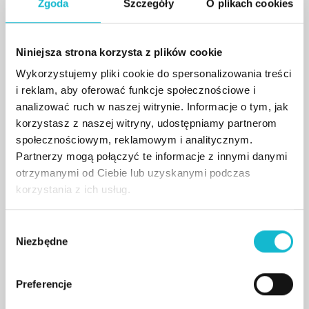
studiów podyplomowych „Badania Kliniczne –
Zgoda
Szczegóły
O plikach cookies
organizacja, prowadzenie z elementami
zarządzania” na Uniwersytecie Medycznym w
Niniejsza strona korzysta z plików cookie
Lublinie oraz studia menedżerskie MBA w
Wykorzystujemy pliki cookie do spersonalizowania treści
Ochronie Zdrowia w Wyższej Szkole Informatyki i
i reklam, aby oferować funkcje społecznościowe i
Zarządzania w Rzeszowie.
analizować ruch w naszej witrynie. Informacje o tym, jak
korzystasz z naszej witryny, udostępniamy partnerom
Od 2003 roku związana z obszarem badań
społecznościowym, reklamowym i analitycznym.
klinicznych. Zatrudniona w Centrum Medycznym
Partnerzy mogą połączyć te informacje z innymi danymi
Medyk w Rzeszowie początkowo jako
otrzymanymi od Ciebie lub uzyskanymi podczas
pielęgniarka oraz koordynator badań klinicznych.
korzystania z ich usług.
Obecnie na stanowisku Dyrektora ds. Badań
Klinicznych w Centrum Badawczo-Rozwojowym
W
CM Medyk. Odpowiedzialna za nadzorowanie i
Niezbędne
y
zarządzanie zespołem w trzech Ośrodkach, gdzie
b
przeprowadzono 215 badań klinicznych, w
ó
Preferencje
których uczestniczyło ponad 1000 pacjentów.
r