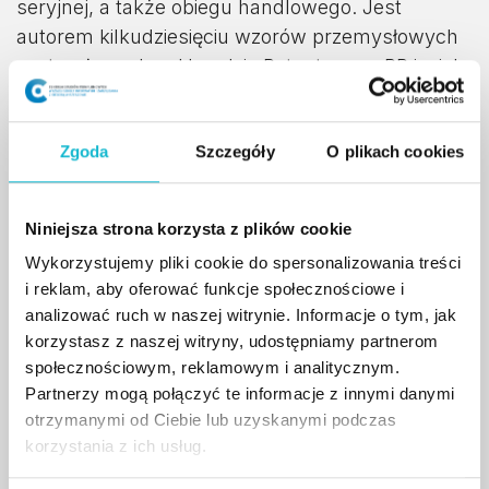
seryjnej, a także obiegu handlowego. Jest
autorem kilkudziesięciu wzorów przemysłowych
zastrzeżonych w Urzędzie Patentowym RP i wielu
wdrożeń do produkcji przemysłowej.
W 2004 roku otrzymał stopień naukowy w
Zgoda
Szczegóły
O plikach cookies
dyscyplinie artystycznej Architektury Wnętrz na
Akademii Sztuk Pięknych im. Eugeniusza
Niniejsza strona korzysta z plików cookie
Gepperta we Wrocławiu. Tytuł pracy doktorskiej:
Przemysłowe wytwarzanie a formy
Wykorzystujemy pliki cookie do spersonalizowania treści
i reklam, aby oferować funkcje społecznościowe i
współczesnych siedzisk. Promotor: prof. dr hab.
analizować ruch w naszej witrynie. Informacje o tym, jak
Edward Zielonka. Uzyskany tytuł: Doktor sztuk
korzystasz z naszej witryny, udostępniamy partnerom
projektowych.
społecznościowym, reklamowym i analitycznym.
Partnerzy mogą połączyć te informacje z innymi danymi
Po uzyskaniu stopnia naukowego w 2004 roku,
otrzymanymi od Ciebie lub uzyskanymi podczas
od 2006 roku pracuje na stanowisku adiunkta,
korzystania z ich usług.
realizując się w działalności naukowo-