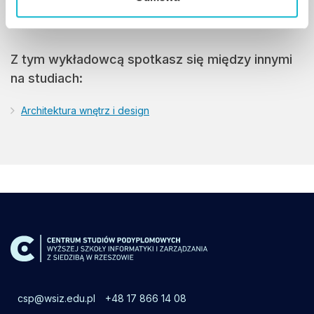
kształcenia studentów.
Z tym wykładowcą spotkasz się między innymi
na studiach:
Architektura wnętrz i design
csp@wsiz.edu.pl
+48 17 866 14 08