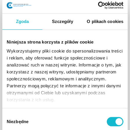
Psycholog, psychodietetyk, dietetyk. Fundatorka Fundacji
Żywieniowe ABC.
Zgoda
Szczegóły
O plikach cookies
KADRA / TRENERZY
Dominika Kaczor
Niniejsza strona korzysta z plików cookie
Wykorzystujemy pliki cookie do spersonalizowania treści
i reklam, aby oferować funkcje społecznościowe i
Psycholog, psychodietetyk, dietetyk. Fundatorka
analizować ruch w naszej witrynie. Informacje o tym, jak
Fundacji Żywieniowe ABC. Od 15 lat specjalizuje
korzystasz z naszej witryny, udostępniamy partnerom
się w zaburzeniach odżywiania, prowadząc
społecznościowym, reklamowym i analitycznym.
Partnerzy mogą połączyć te informacje z innymi danymi
terapię i rehabilitacje dzieci, młodzieży oraz
otrzymanymi od Ciebie lub uzyskanymi podczas
dorosłych.
korzystania z ich usług.
W
Z tym wykładowcą spotkasz się między innymi
Niezbędne
y
na studiach:
b