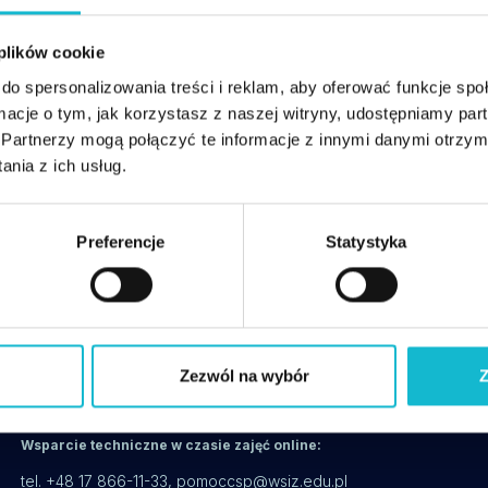
Specjalista do spraw Systemów Jakości w lotnict
dla organizacji Produkującej (Part-21G) oraz Obsłu
 plików cookie
EN/AS9100 oraz przepisów lotniczych. Trener meto
do spersonalizowania treści i reklam, aby oferować funkcje sp
ormacje o tym, jak korzystasz z naszej witryny, udostępniamy p
Partnerzy mogą połączyć te informacje z innymi danymi otrzym
Z tym wykładowcą spotkasz się między innymi na 
nia z ich usług.
Zarządzanie bezpieczeństwem i jakością w lotnictwie
Preferencje
Statystyka
Zezwól na wybór
Z
csp@wsiz.edu.pl
+48 17 866 14 08
Wsparcie techniczne w czasie zajęć online:
tel. +48 17 866-11-33,
pomoccsp@wsiz.edu.pl