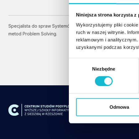
Niniejsza strona korzysta z
Wykorzystujemy pliki cookie 
Specjalista do spraw Systemów Jakości w lotnictwie. Trener
ruch w naszej witrynie. Inf
metod Problem Solving.
reklamowym i analitycznym. 
uzyskanymi podczas korzysta
W
Niezbędne
y
b
ó
r
z
g
Odmowa
o
d
y