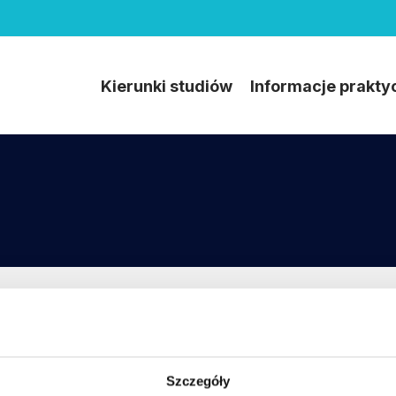
Kierunki studiów
Informacje prakty
KADRA / TRENERZY
Beata Tarczoń
Szczegóły