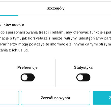
Posiada kilkunastoletnie doświadczenie w zarządza
Szczegóły
sprzedaży w branży farmaceutycznej, obecnie w m
kierowniczych, który prowadzi najskuteczniejsze 
 plików cookie
Jego mocnym atutem jest otwartość na zmiany, pra
do spersonalizowania treści i reklam, aby oferować funkcje sp
Postrzegany jest jako menedżer potrafiący skute
ormacje o tym, jak korzystasz z naszej witryny, udostępniamy p
dbać o jakość i etykę pracy.
Partnerzy mogą połączyć te informacje z innymi danymi otrzym
nia z ich usług.
Z tym wykładowcą spotkasz się między innymi na 
Preferencje
Statystyka
Zarządzanie sprzedażą i marketingiem
Zezwól na wybór
Z