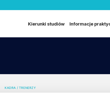
Kierunki studiów
Informacje prakty
KADRA / TRENERZY
Artur Chmaj