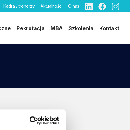
Kadra / trenerzy
Aktualności
O nas
czne
Rekrutacja
MBA
Szkolenia
Kontakt