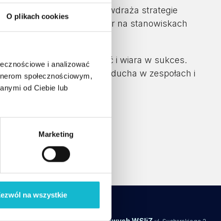
niu zespołami. Skutecznie wdraża strategie
O plikach cookies
edycynie estetycznej. Lider na stanowiskach
zespoły sprzedażowe.
cowitość, transparentność i wiara w sukces.
ołecznościowe i analizować
cznie motywować, budować ducha w zespołach i
artnerom społecznościowym,
anymi od Ciebie lub
studiach:
Marketing
ezwól na wszystkie
Centrum Studiów Podyplomowych WSIiZ