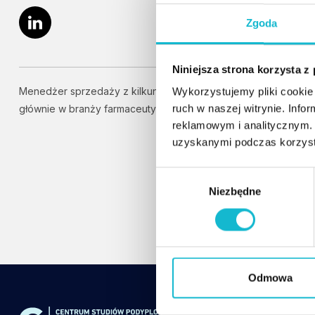
Zgoda
Niniejsza strona korzysta z
Menedżer sprzedaży z kilkunastoletnim doświadczeniem,
Wykorzystujemy pliki cookie 
ruch w naszej witrynie. Inf
głównie w branży farmaceutycznej.
reklamowym i analitycznym. 
uzyskanymi podczas korzysta
W
Niezbędne
y
b
ó
r
z
g
Odmowa
o
d