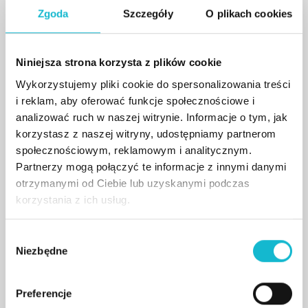
Komunikacji Społecznej Wyższej Szkoły
Zgoda
Szczegóły
O plikach cookies
Informatyki i Zarządzania w Rzeszowie. Pełni tam
funkcję Prodziekana ds. kierunku Marketing i
Nowe Media. Jest również opiekunem
Niniejsza strona korzysta z plików cookie
merytorycznym w Centrum Studiów
Wykorzystujemy pliki cookie do spersonalizowania treści
Podyplomowych na kierunku Grafika
i reklam, aby oferować funkcje społecznościowe i
Komputerowa.
analizować ruch w naszej witrynie. Informacje o tym, jak
korzystasz z naszej witryny, udostępniamy partnerom
Posiada prestiżowy certyfikat DIMAQ
społecznościowym, reklamowym i analitycznym.
Professional, a w ramach działalności na uczelni
Partnerzy mogą połączyć te informacje z innymi danymi
otrzymanymi od Ciebie lub uzyskanymi podczas
odpowiada za funkcjonowanie Centrum
korzystania z ich usług.
Egzaminacyjnego DIMAQ. Uczestniczy w
branżowych wydarzeniach i konferencjach
W
poświęconych grafice i marketingowi cyfrowemu.
Niezbędne
y
Dzieli się doświadczeniem z zakresu strategii
b
wizualnych, komunikacji online i kreacji wizerunku
ó
Preferencje
w social mediach.
r