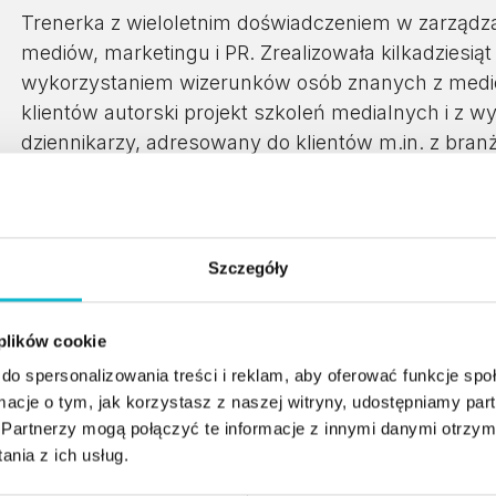
Trenerka z wieloletnim doświadczeniem w zarządza
mediów, marketingu i PR. Zrealizowała kilkadziesi
wykorzystaniem wizerunków osób znanych z medió
klientów autorski projekt szkoleń medialnych i z 
dziennikarzy, adresowany do klientów m.in. z branż
Była współtwórczynią projektu internetowego obej
portalu onaonaona.com Agaty Młynarskiej oraz orga
2012 roku była Dyrektorem Festiwalu Teraz One w Ł
Szczegóły
kilkudziesięciu warsztatów, paneli, konferencji i 
pierwszy w Polsce projekt Product Placement w se
 plików cookie
kilkudziesięciu filmów reklamowych na zlecenie 
indywidualnych klientów – z sukcesem zrealizowa
do spersonalizowania treści i reklam, aby oferować funkcje sp
charakteryzujących się dużym poziomem ryzyka i zm
ormacje o tym, jak korzystasz z naszej witryny, udostępniamy p
Partnerzy mogą połączyć te informacje z innymi danymi otrzym
pełniąc role Product Managera w firmie Johnson &
nia z ich usług.
Absolwentka Wydziału Geografii i Studiów Region