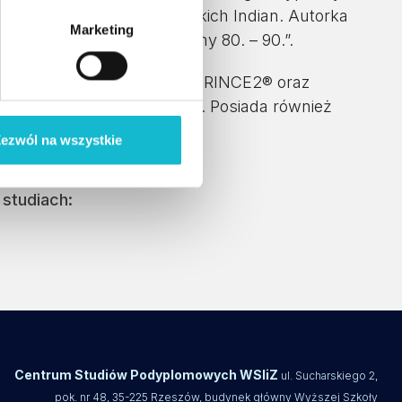
dawczy dotyczący panamskich Indian. Autorka
Marketing
ohaterowie polskiej reklamy 80. – 90.”.
anie projektami metodyką PRINCE2® oraz
n i PRINCE2® Practitioner. Posiada również
ezwól na wszystkie
studiach:
Centrum Studiów Podyplomowych WSIiZ
ul. Sucharskiego 2,
pok. nr 48, 35-225 Rzeszów, budynek główny Wyższej Szkoły