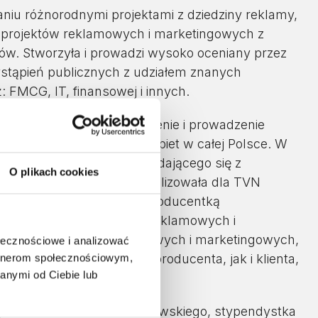
niu różnorodnymi projektami z dziedziny reklamy,
ąt projektów reklamowych i marketingowych z
w. Stworzyła i prowadzi wysoko oceniany przez
wystąpień publicznych z udziałem znanych
: FMCG, IT, finansowej i innych.
mującego koncepcję, założenie i prowadzenie
nizację działań klubów kobiet w całej Polsce. W
odzi dla 3000 kobiet, składającego się z
O plikach cookies
występów artystycznych. Zrealizowała dla TVN
rialu telewizyjnym. Była producentką
międzynarodowych agencji reklamowych i
ła wiele projektów reklamowych i marketingowych,
ołecznościowe i analizować
ian – zarówno z pozycji producenta, jak i klienta,
artnerom społecznościowym,
anymi od Ciebie lub
 Johnson.
alnych Uniwersytetu Warszawskiego, stypendystka