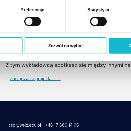
Uniwersytetu Panamskiego. Prowadziła projekt ba
Preferencje
Statystyka
kilku książek – najnowsza to „Transformersi. Superb
Głównym obszarem jej zainteresowań jest zarządz
prowadzenie szkoleń z zakresu PRINCE2® Foundatio
certyfikat AgilePM® Foundation.
Zezwól na wybór
Z
Z tym wykładowcą spotkasz się między innymi na 
Zarządzanie projektami IT
csp@wsiz.edu.pl
+48 17 866 14 08