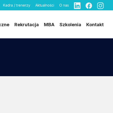
Kadra / trenerzy
Aktualności
O nas
czne
Rekrutacja
MBA
Szkolenia
Kontakt