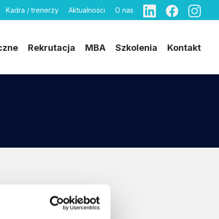
Kadra / trenerzy
Aktualności
O nas
czne
Rekrutacja
MBA
Szkolenia
Kontakt