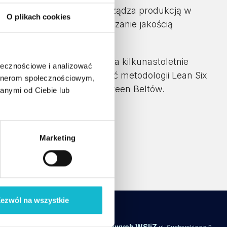
nomiczna w Krakowie. Zarządza produkcją w
O plikach cookies
diach podyplomowych Zarządzanie jakością
m łańcuchem dostaw. Posiada kilkunastoletnie
ołecznościowe i analizować
dowymi. Posiada znajomość metodologii Lean Six
artnerom społecznościowym,
świadczeniem w szkoleniu Green Beltów.
anymi od Ciebie lub
studiach:
Marketing
ezwól na wszystkie
Centrum Studiów Podyplomowych WSIiZ