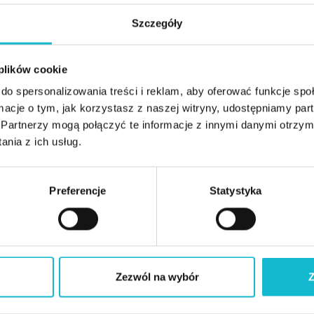
Absolwent MBA Teeside University&Akademia Eko
Szczegóły
firmie z branży lotniczej. Prowadzi zajęcia na stu
procesów produkcyjnych.
 plików cookie
Specjalizuje się w rozwoju i zarządzaniu globalny
do spersonalizowania treści i reklam, aby oferować funkcje sp
doświadczenie w pracy z korporacjami międzynaro
ormacje o tym, jak korzystasz z naszej witryny, udostępniamy p
Sigma, potwierdzoną certyfikatem Black Belt i do
Partnerzy mogą połączyć te informacje z innymi danymi otrzym
nia z ich usług.
Z tym wykładowcą spotkasz się między innymi na 
Preferencje
Statystyka
Zarządzanie jakością procesów produkcyjnych
Zezwól na wybór
Z