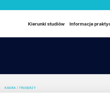
Kierunki studiów
Informacje prakty
KADRA / TRENERZY
Adam Babiarz, MBA