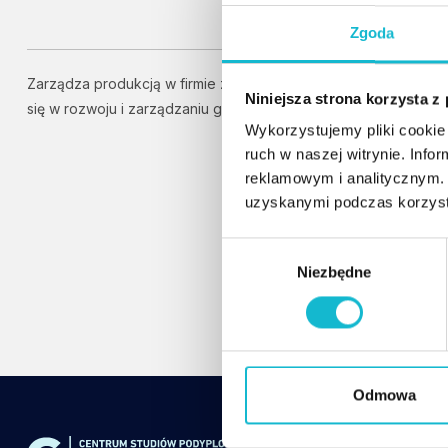
Zgoda
Zarządza produkcją w firmie z branży lotniczej. Specjalizuje
Niniejsza strona korzysta z
się w rozwoju i zarządzaniu globalnym łańcuchem dostaw.
Wykorzystujemy pliki cookie 
ruch w naszej witrynie. Inf
reklamowym i analitycznym. 
uzyskanymi podczas korzysta
W
Niezbędne
y
b
ó
r
z
g
Odmowa
o
d