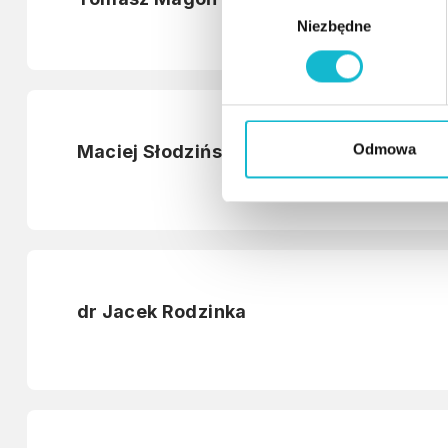
W
Niezbędne
y
b
ó
r
z
g
Odmowa
Maciej Słodziński
o
d
y
dr Jacek Rodzinka