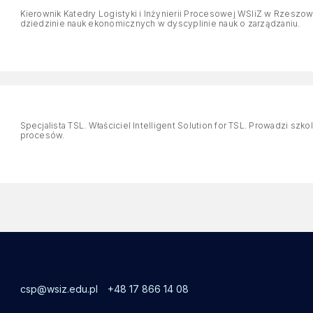
Kierownik Katedry Logistyki i Inżynierii Procesowej WSIiZ w Rzeszow
dziedzinie nauk ekonomicznych w dyscyplinie nauk o zarządzaniu.
Specjalista TSL. Właściciel Intelligent Solution for TSL. Prowadzi szko
procesów.
csp@wsiz.edu.pl
+48 17 866 14 08