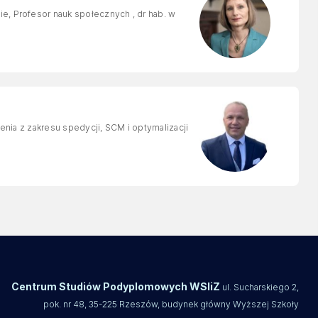
ie, Profesor nauk społecznych , dr hab. w
lenia z zakresu spedycji, SCM i optymalizacji
Centrum Studiów Podyplomowych WSIiZ
ul. Sucharskiego 2,
pok. nr 48, 35-225 Rzeszów, budynek główny Wyższej Szkoły