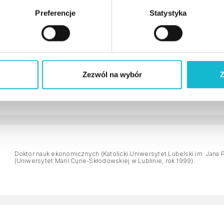
Preferencje
Statystyka
Ma za sobą doświadczenie pracy w strukturach Krajowej Administrac
Zezwól na wybór
Z
koncentrują się wokół unijnego, krajowego oraz międzynarodowego 
Doktor nauk ekonomicznych (Katolicki Uniwersytet Lubelski im. Jana P
(Uniwersytet Marii Curie-Skłodowskiej w Lublinie, rok 1999).