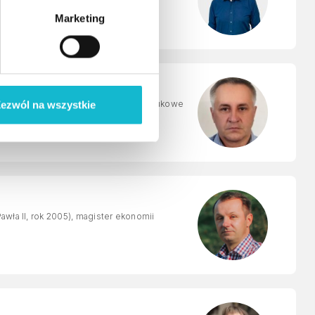
Marketing
ji Skarbowej. Jego zainteresowania naukowe
ezwól na wszystkie
prawa celnego.
awła II, rok 2005), magister ekonomii