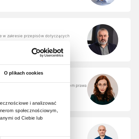
e w zakresie przepisów dotyczących
O plikach cookies
 prawne, ze szczególnym uwzględnieniem prawa
lnego.
ołecznościowe i analizować
artnerom społecznościowym,
anymi od Ciebie lub
ortu na terenie Unii Europejskiej.