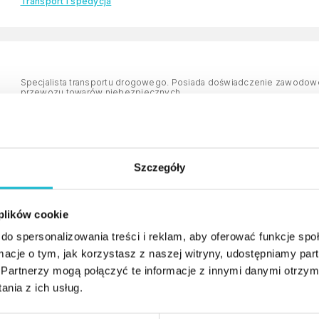
Transport i spedycja
Specjalista transportu drogowego. Posiada doświadczenie zawodow
przewozu towarów niebezpiecznych.
Szczegóły
Właścicielka Kancelarii Adwokackiej LEX-LEGAL świadczącej usługi
cywilnego, prawa handlowego, prawa przedsiębiorców oraz prawa ce
 plików cookie
do spersonalizowania treści i reklam, aby oferować funkcje sp
ormacje o tym, jak korzystasz z naszej witryny, udostępniamy p
Partnerzy mogą połączyć te informacje z innymi danymi otrzym
nia z ich usług.
Praktyk z obszaru TSL. Na co dzień zajmuje się sprzedażą usług transp