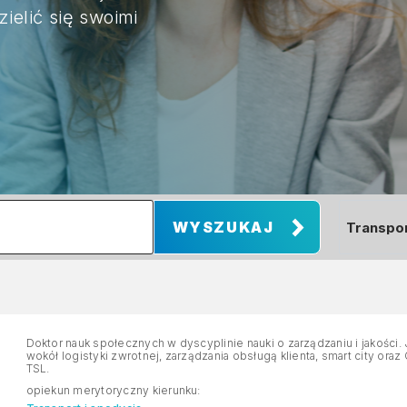
zielić się swoimi
Doktor nauk społecznych w dyscyplinie nauki o zarządzaniu i jakości.
wokół logistyki zwrotnej, zarządzania obsługą klienta, smart city ora
TSL.
opiekun merytoryczny kierunku: