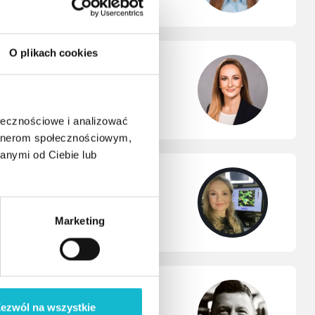
O plikach cookies
szych firm farmaceutycznych świata,
czeństwa w badaniach klinicznych.
ołecznościowe i analizować
artnerom społecznościowym,
anymi od Ciebie lub
 dziedziny biofizyki.
Marketing
ezwól na wszystkie
nicznych.