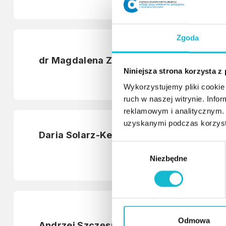
Zgoda
dr Magdalena Zielińska
Niniejsza strona korzysta z
Wykorzystujemy pliki cookie 
ruch w naszej witrynie. Inf
reklamowym i analitycznym. 
uzyskanymi podczas korzysta
Daria Solarz-Keller
W
Niezbędne
y
b
ó
r
z
g
Odmowa
Andrzej Szczęsny