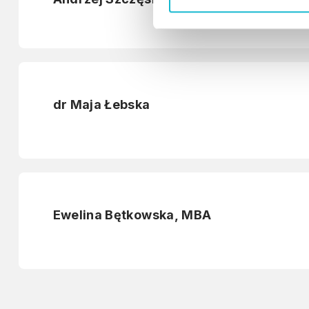
o
d
y
dr Maja Łebska
Ewelina Bętkowska, MBA