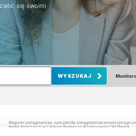
zielić się swoimi
Magister pielęgniarstwa, specjalistka pielęgniarstwa anestezjologiczn
Badań Klinicznych w Centrum Badawczo-Rozwojowym CM Medyk.