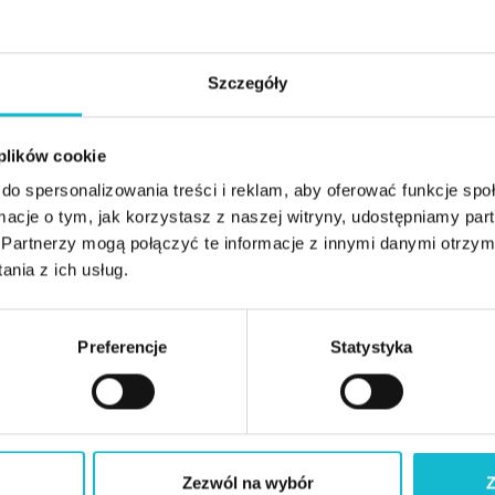
Szczegóły
Doktor nauk medycznych i nauk o zdrowiu, pracuje w jednej z najwięk
odpowiadając m.in. za analizę danych medycznych oraz ocenę bezpie
 plików cookie
do spersonalizowania treści i reklam, aby oferować funkcje sp
ormacje o tym, jak korzystasz z naszej witryny, udostępniamy p
Partnerzy mogą połączyć te informacje z innymi danymi otrzym
nia z ich usług.
Specjalistka badań klinicznych. Autorka licznych publikacjinaukowych z
opiekun merytoryczny kierunku:
Monitorowanie i koordynacja badań klinicznych
Preferencje
Statystyka
Zezwól na wybór
Z
Lekarz medycyny z ponad 20-letnim doświadczeniem w badaniach kli