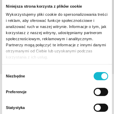
Niniejsza strona korzysta z plików cookie
Wykorzystujemy pliki cookie do spersonalizowania treści
i reklam, aby oferować funkcje społecznościowe i
analizować ruch w naszej witrynie. Informacje o tym, jak
korzystasz z naszej witryny, udostępniamy partnerom
społecznościowym, reklamowym i analitycznym.
Partnerzy mogą połączyć te informacje z innymi danymi
otrzymanymi od Ciebie lub uzyskanymi podczas
korzystania z ich usług.
W
Niezbędne
y
b
AKTUALNOŚCI
ó
Preferencje
r
z
g
Statystyka
20% zniżki dla absolwentów
o