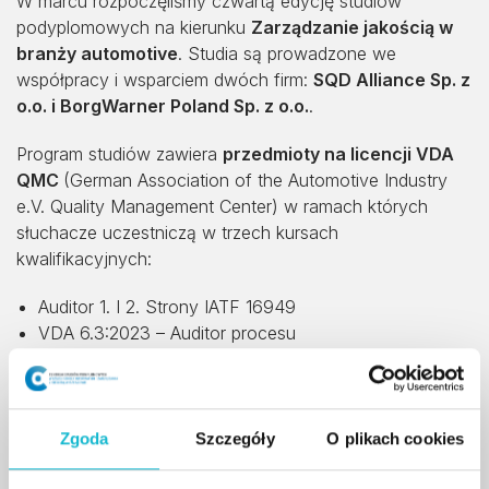
W marcu rozpoczęliśmy czwartą edycję studiów
podyplomowych na kierunku
Zarządzanie jakością w
branży automotive
. Studia są prowadzone we
współpracy i wsparciem dwóch firm:
SQD Alliance Sp. z
o.o. i BorgWarner Poland Sp. z o.o.
.
Program studiów zawiera
przedmioty na licencji VDA
QMC
(German Association of the Automotive Industry
e.V. Quality Management Center) w ramach których
słuchacze uczestniczą w trzech kursach
kwalifikacyjnych:
Auditor 1. I 2. Strony IATF 16949
VDA 6.3:2023 – Auditor procesu
Auditor wyrobu VDA 6.5.
Szczegółowe informacje o kierunku znajdziesz na
ZARZĄDZANIE JAKOŚCIĄ W BRANŻY AUTOMOTIVE
Zgoda
Szczegóły
O plikach cookies