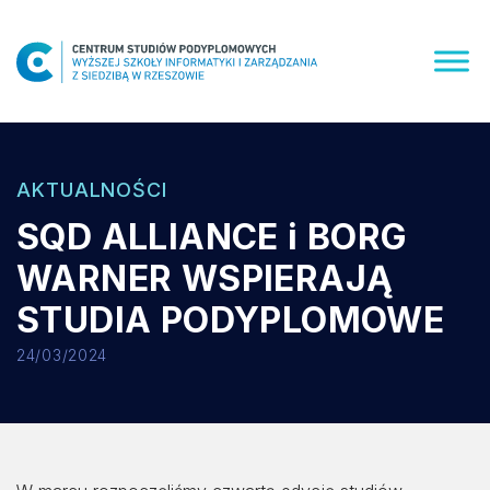
Skip
to
content
AKTUALNOŚCI
SQD ALLIANCE i BORG
WARNER WSPIERAJĄ
STUDIA PODYPLOMOWE
24/03/2024