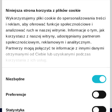
zagadnienia:
Niniejsza strona korzysta z plików cookie
Wprowadzenie do cyberbezpieczeństwa
Wykorzystujemy pliki cookie do spersonalizowania treści
Ochrona danych i prywatność
i reklam, aby oferować funkcje społecznościowe i
Analiza zagrożeń i reagowanie na incydenty
analizować ruch w naszej witrynie. Informacje o tym, jak
Bezpieczeństwo aplikacji i baz danych
korzystasz z naszej witryny, udostępniamy partnerom
społecznościowym, reklamowym i analitycznym.
Sieci komputerowe i ataki
Partnerzy mogą połączyć te informacje z innymi danymi
Świadomie oraz bezpieczne wykorzystanie AI.
otrzymanymi od Ciebie lub uzyskanymi podczas
Każdy z modułów liczy 10 godzin
. Wariant
korzystania z ich usług.
podstawowy szkolenia obejmuje moduły 1 i 5.
Zamawiający może także samodzielnie wybrać
W
Niezbędne
y
dowolne moduły szkolenia zależnie od poziomu
b
wiedzy i umiejętności swoich pracowników.
ó
Preferencje
r
z
g
Statystyka