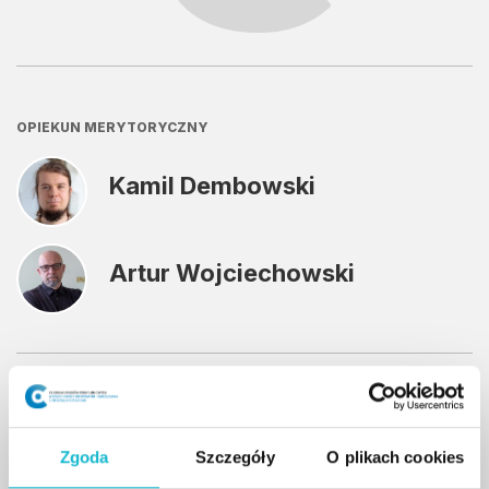
OPIEKUN MERYTORYCZNY
Kamil Dembowski
Artur Wojciechowski
Szkolenie zawiera
sześć kluczowych modułów
przydatnych dla osób zajmujących się
obszarem cyberbezpieczeństwa
w firmach i
Zgoda
Szczegóły
O plikach cookies
instytucjach. Obejmują one następujące