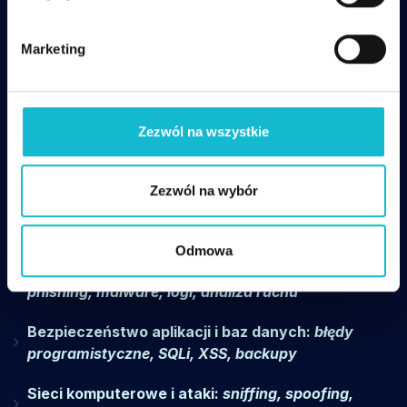
o
d
Marketing
Program:
y
Zezwól na wszystkie
Wprowadzenie do cyberbezpieczeństwa:
podstawowe pojęcia, typy zagrożeń, etyka, prawo
Zezwól na wybór
Ochrona danych i prywatność:
RODO,
szyfrowanie, bezpieczne hasła, MFA
Odmowa
Analiza zagrożeń i reagowanie na incydenty:
phishing, malware, logi, analiza ruchu
Bezpieczeństwo aplikacji i baz danych:
błędy
programistyczne, SQLi, XSS, backupy
Sieci komputerowe i ataki:
sniffing, spoofing,