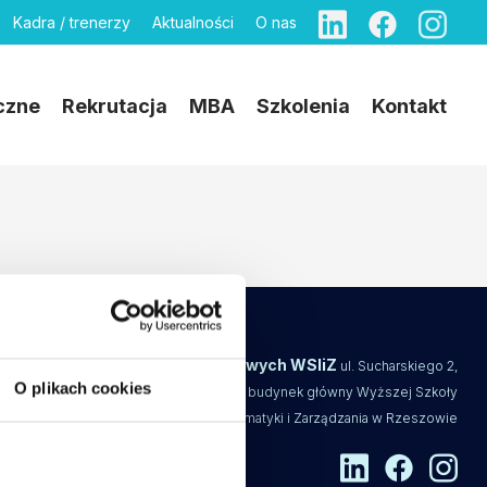
Kadra / trenerzy
Aktualności
O nas
czne
Rekrutacja
MBA
Szkolenia
Kontakt
Centrum Studiów Podyplomowych WSIiZ
ul. Sucharskiego 2,
O plikach cookies
pok. nr 48, 35-225 Rzeszów, budynek główny Wyższej Szkoły
Informatyki i Zarządzania w Rzeszowie