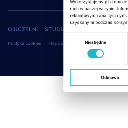
Wykorzystujemy pliki cookie 
ruch w naszej witrynie. Inf
reklamowym i analitycznym. 
uzyskanymi podczas korzysta
O UCZELNI
STUDIA
DOKTORAT
W
Niezbędne
y
Polityka cookies
Mapa strony
RODO
b
ó
r
z
g
Odmowa
o
d
y