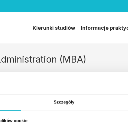
Kierunki studiów
Informacje prakty
Administration (MBA)
csp@wsiz.edu.pl
+48 17 866 14 08
Szczegóły
Wsparcie techniczne w czasie zajęć online:
 plików cookie
tel. +48 17 866-11-33,
pomoccsp@wsiz.edu.pl