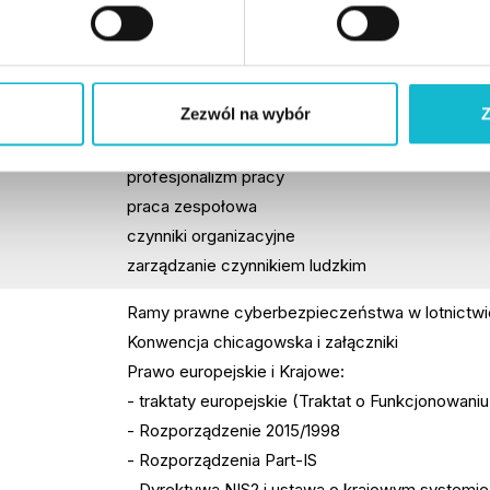
działania zapobiegawcze i korygujące
czynnik ludzki w obsłudze technicznej statków 
błędy ludzkie
Zezwól na wybór
Z
możliwości i ograniczenia człowieka
środowisko i warunki pracy
profesjonalizm pracy
praca zespołowa
czynniki organizacyjne
zarządzanie czynnikiem ludzkim
Ramy prawne cyberbezpieczeństwa w lotnictwi
Konwencja chicagowska i załączniki
Prawo europejskie i Krajowe:
- traktaty europejskie (Traktat o Funkcjonowaniu
- Rozporządzenie 2015/1998
- Rozporządzenia Part-IS
- Dyrektywa NIS2 i ustawa o krajowym systemi