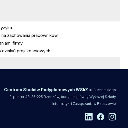
ryzyka
ływ na zachowania pracowników
niami firmy
dzialań projakosciowych.
Centrum Studiów Podyplomowych WSIiZ
ul. Sucharskiego
2, pok. nr 48, 35-225 Rzeszów, budynek główny Wyższej Szkoły
Informatyki i Zarządzania w Rzeszowie