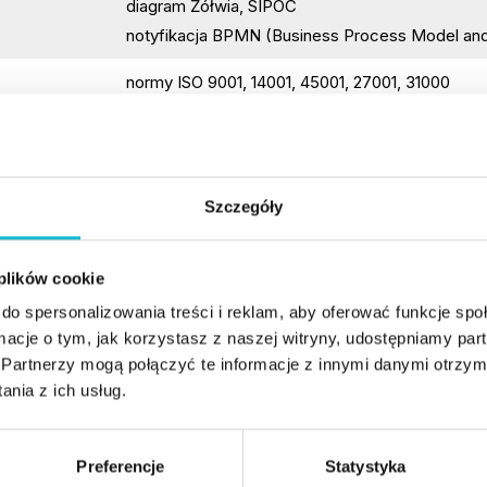
diagram Żółwia, SIPOC
notyfikacja BPMN (Business Process Model and
normy ISO 9001, 14001, 45001, 27001, 31000
normy branżowe AS 9100
integracja systemów jakości
Analiza Przyczyn i Skutków Wad (FMEA)
Szczegóły
Proces Zatwierdzania Części do Produkcji (PP
Zaawansowane Planowanie Jakości Wyrobów 
First Article Inspection (FAI)
 plików cookie
Analiza Systemu Pomiarowego MSA
do spersonalizowania treści i reklam, aby oferować funkcje sp
Raport 8D
ormacje o tym, jak korzystasz z naszej witryny, udostępniamy p
Partnerzy mogą połączyć te informacje z innymi danymi otrzym
zasady audytowania
nia z ich usług.
kwalifikacje audytorów
przygotowanie audytów
Preferencje
Statystyka
przeprowadzenie audytów