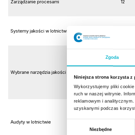
Zarządzanie procesami
12
Systemy jakości w lotnictwie
20
Zgoda
Wybrane narzędzia jakości
16
Niniejsza strona korzysta z
Wykorzystujemy pliki cookie 
ruch w naszej witrynie. Inf
reklamowym i analitycznym. 
uzyskanymi podczas korzysta
Audyty w lotnictwie
16
W
Niezbędne
y