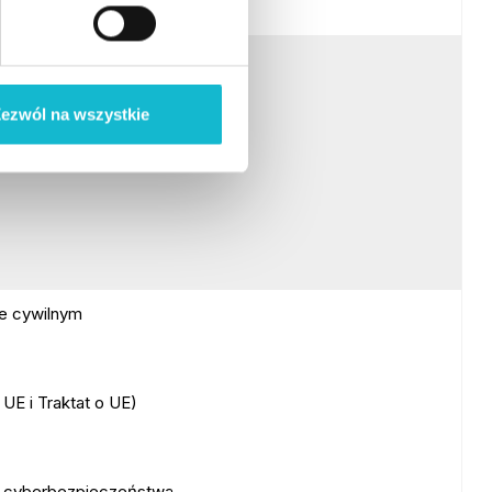
powietrznych
ezwól na wszystkie
e cywilnym
 UE i Traktat o UE)
e cyberbezpieczeństwa