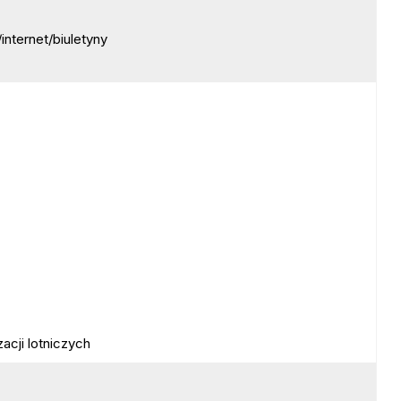
nternet/biuletyny
acji lotniczych