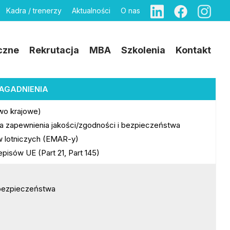
Kadra / trenerzy
Aktualności
O nas
czne
Rekrutacja
MBA
Szkolenia
Kontakt
AGADNIENIA
awo krajowe)
 zapewnienia jakości/zgodności i bezpieczeństwa
 lotniczych (EMAR-y)
isów UE (Part 21, Part 145)
 bezpieczeństwa