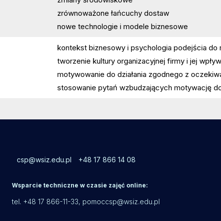
zrównoważone łańcuchy dostaw
nowe technologie i modele biznesowe
kontekst biznesowy i psychologia podejścia do 
tworzenie kultury organizacyjnej firmy i jej wp
motywowanie do działania zgodnego z oczekiwa
stosowanie pytań wzbudzających motywację do 
csp@wsiz.edu.pl
+48 17 866 14 08
Wsparcie techniczne w czasie zajęć online:
tel. +48 17 866-11-33,
pomoccsp@wsiz.edu.pl