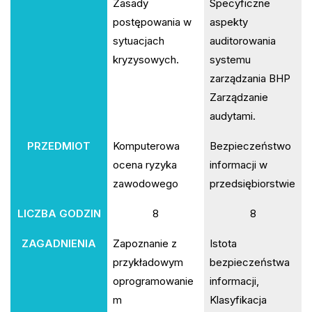
Zasady
Specyficzne
postępowania w
aspekty
sytuacjach
auditorowania
kryzysowych.
systemu
zarządzania BHP
Zarządzanie
audytami.
PRZEDMIOT
Komputerowa
Bezpieczeństwo
ocena ryzyka
informacji w
zawodowego
przedsiębiorstwie
LICZBA GODZIN
8
8
ZAGADNIENIA
Zapoznanie z
Istota
przykładowym
bezpieczeństwa
oprogramowanie
informacji,
m
Klasyfikacja