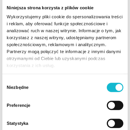
przeciwpożarowa
zarządzanie
Niniejsza strona korzysta z plików cookie
w środowisku
bezpieczeństwe
pracy
m i higieną pracy
Wykorzystujemy pliki cookie do spersonalizowania treści
i reklam, aby oferować funkcje społecznościowe i
w organizacji
analizować ruch w naszej witrynie. Informacje o tym, jak
LICZBA GODZIN
6
16
korzystasz z naszej witryny, udostępniamy partnerom
społecznościowym, reklamowym i analitycznym.
ZAGADNIENIA
Istota
System
Partnerzy mogą połączyć te informacje z innymi danymi
bezpieczeństwa
zarządzania
otrzymanymi od Ciebie lub uzyskanymi podczas
przeciwpożarow
bezpieczeństwe
korzystania z ich usług.
ego a środowisko
m i higieną pracy
pracy,
według normy PN
W
Niezbędne
y
Określenie stref
EN ISO
b
pożarowych,
45001:2018
ó
stref zagrożenia
Podstawowe
Preferencje
r
wybuchem,
zadania osób
z
kategorii
nadzorujących
g
Statystyka
zagrożenia
system