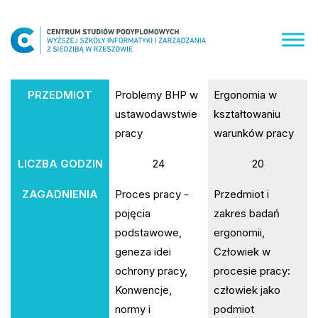
Skip
to
content
PRZEDMIOT
Problemy BHP w
Ergonomia w
ustawodawstwie
kształtowaniu
pracy
warunków pracy
LICZBA GODZIN
24
20
ZAGADNIENIA
Proces pracy -
Przedmiot i
pojęcia
zakres badań
podstawowe,
ergonomii,
geneza idei
Człowiek w
ochrony pracy,
procesie pracy:
Konwencje,
człowiek jako
normy i
podmiot