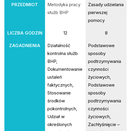
PRZEDMIOT
Metodyka pracy
Zasady udzielania
służb BHP
pierwszej
pomocy
LICZBA GODZIN
12
8
ZAGADNIENIA
Działalność
Podstawowe
kontrolna służb
sposoby
BHP,
podtrzymywania
Dokumentowanie
czynności
ustaleń
życiowych,
faktycznych,
Podstawowe
Stosowanie
sposoby
środków
podtrzymywania
pokontrolnych,
czynności
Udział w
życiowych,
określonych
Zachłyśnięcie –