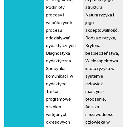
Podmioty,
struktura,
procesy i
Natura ryzyka i
współczynniki
jego
procesu
akceptowalność,
oddziaływań
Rodzaje ryzyka,
dydaktycznych
Kryteria
Diagnostyka
bezpieczeństwa,
dydaktyczna
Wieloaspektowa
Specyfika
istota ryzyka w
komunikacji w
systemie
dydaktyce
człowiek-
Treści
maszyna-
programowe
otoczenie,
szkoleń
Analiza
wstępnych i
niezawodności
okresowych
człowieka w