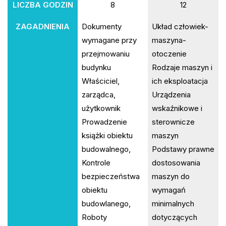
LICZBA GODZIN
8
12
ZAGADNIENIA
Dokumenty
Układ człowiek-
wymagane przy
maszyna-
przejmowaniu
otoczenie
budynku
Rodzaje maszyn i
Właściciel,
ich eksploatacja
zarządca,
Urządzenia
użytkownik
wskaźnikowe i
Prowadzenie
sterownicze
książki obiektu
maszyn
budowalnego,
Podstawy prawne
Kontrole
dostosowania
bezpieczeństwa
maszyn do
obiektu
wymagań
budowlanego,
minimalnych
Roboty
dotyczących