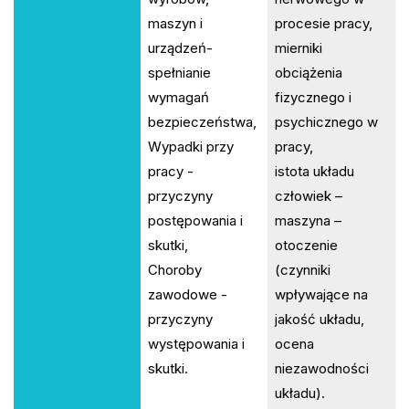
maszyn i
procesie pracy,
urządzeń-
mierniki
spełnianie
obciążenia
wymagań
fizycznego i
bezpieczeństwa,
psychicznego w
Wypadki przy
pracy,
pracy -
istota układu
przyczyny
człowiek –
postępowania i
maszyna –
skutki,
otoczenie
Choroby
(czynniki
zawodowe -
wpływające na
przyczyny
jakość układu,
występowania i
ocena
skutki.
niezawodności
układu).