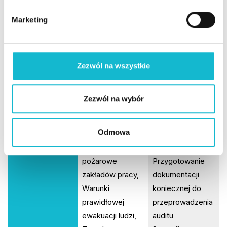
o
budynku i
zarządzania BHP
d
Marketing
bezpieczeństwa
Cele i rodzaje
y
pożarowego,
auditów (audit
Warunki
wewnętrzny i
powstania
zewnętrzny)
Zezwól na wszystkie
pożaru,
Zasady,
temperatura
procedury i
Zezwól na wybór
zapłonu i
techniki
temperatura
audytowania
Odmowa
zapalenia,
systemów
Zagrożenie
zarządzania BHP
pożarowe
Przygotowanie
zakładów pracy,
dokumentacji
Warunki
koniecznej do
prawidłowej
przeprowadzenia
ewakuacji ludzi,
auditu