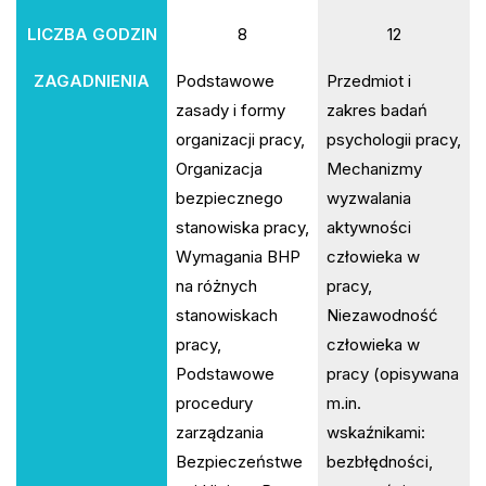
LICZBA GODZIN
8
12
ZAGADNIENIA
Podstawowe
Przedmiot i
zasady i formy
zakres badań
organizacji pracy,
psychologii pracy,
Organizacja
Mechanizmy
bezpiecznego
wyzwalania
stanowiska pracy,
aktywności
Wymagania BHP
człowieka w
na różnych
pracy,
stanowiskach
Niezawodność
pracy,
człowieka w
Podstawowe
pracy (opisywana
procedury
m.in.
zarządzania
wskaźnikami:
Bezpieczeństwe
bezbłędności,