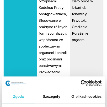
przepisami
ciało obce w
Kodeksu Pracy
krtani lub
postępowaniach,
tchawicy,
Stosowanie w
Krwotok,
praktyce różnych
Omdlenie,
form sygnalizacji,
Porażenie
współpraca ze
prądem.
społecznymi
organami kontroli
oraz organami
państwowymi,
Prowadzenie
określonych form
postępowania
dowodowego.
Zgoda
Szczegóły
O plikach cookies
PRZEDMIOT
Ochrona
Systemowe