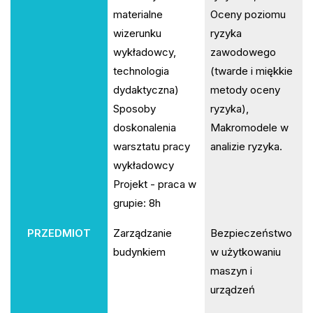
materialne
Oceny poziomu
wizerunku
ryzyka
wykładowcy,
zawodowego
technologia
(twarde i miękkie
dydaktyczna)
metody oceny
Sposoby
ryzyka),
doskonalenia
Makromodele w
warsztatu pracy
analizie ryzyka.
wykładowcy
Projekt - praca w
grupie: 8h
PRZEDMIOT
Zarządzanie
Bezpieczeństwo
budynkiem
w użytkowaniu
maszyn i
urządzeń