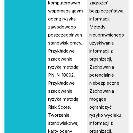
komputerowym
zagrożeń
wspomagającym
bezpieczeństwa
ocenę ryzyka
informacji,
zawodowego
Metody
poszczególnych
nieuprawnionego
stanowisk pracy.
uzyskiwania
Przykładowe
informacji z
szacowanie
organizacji,
ryzyka metodą
Zachowania
PN-N-18002.
potencjalnie
Przykładowe
niebezpieczne,
szacowanie
Zachowania
ryzyka metodą
mogące
Risk Score.
ograniczyć
Tworzenie
ryzyko wycieku
stanowiskowej
informacji z
karty oceny
organizacji,