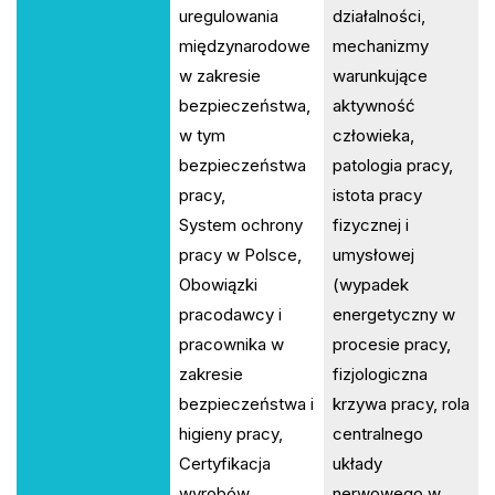
uregulowania
działalności,
międzynarodowe
mechanizmy
w zakresie
warunkujące
bezpieczeństwa,
aktywność
w tym
człowieka,
bezpieczeństwa
patologia pracy,
pracy,
istota pracy
System ochrony
fizycznej i
pracy w Polsce,
umysłowej
Obowiązki
(wypadek
pracodawcy i
energetyczny w
pracownika w
procesie pracy,
zakresie
fizjologiczna
bezpieczeństwa i
krzywa pracy, rola
higieny pracy,
centralnego
Certyfikacja
układy
wyrobów,
nerwowego w