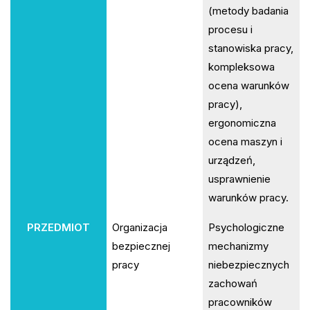
(metody badania
procesu i
stanowiska pracy,
kompleksowa
ocena warunków
pracy),
ergonomiczna
ocena maszyn i
urządzeń,
usprawnienie
warunków pracy.
PRZEDMIOT
Organizacja
Psychologiczne
bezpiecznej
mechanizmy
pracy
niebezpiecznych
zachowań
pracowników