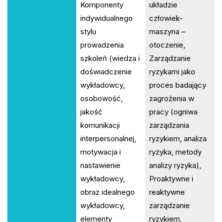
Komponenty
układzie
indywidualnego
człowiek-
stylu
maszyna –
prowadzenia
otoczenie,
szkoleń (wiedza i
Zarządzanie
doświadczenie
ryzykami jako
wykładowcy,
proces badający
osobowość,
zagrożenia w
jakość
pracy (ogniwa
komunikacji
zarządzania
interpersonalnej,
ryzykiem, analiza
motywacja i
ryzyka, metody
nastawienie
analizy ryzyka),
wykładowcy,
Proaktywne i
obraz idealnego
reaktywne
wykładowcy,
zarządzanie
elementy
ryzykiem,