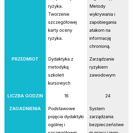
ryzyka.
Metody
Tworzenie
wykrywania i
szczegółowej
zapobiegania
karty oceny
atakom na
ryzyka.
informację
chronioną.
PRZEDMIOT
Dydaktyka z
Zarządzanie
metodyką
ryzykiem
szkoleń
zawodowym
kursowych
LICZBA GODZIN
16
24
ZAGADNIENIA
Podstawowe
System
pojęcia dydaktyki
zarządzania
ogólnej i
bezpieczeństwe
szczegółowej
m pracy i jego