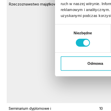
ruch w naszej witrynie. Inf
Rzeczoznawstwo majątkowe
122
reklamowym i analitycznym. 
uzyskanymi podczas korzysta
W
Niezbędne
y
b
ó
r
z
g
Odmowa
o
d
y
Seminarium dyplomowe i
10