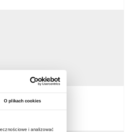
wania obiektów budowlanych
O plikach cookies
ołecznościowe i analizować