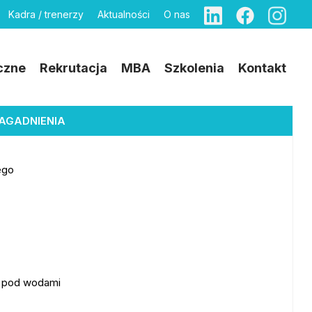
Kadra / trenerzy
Aktualności
O nas
czne
Rekrutacja
MBA
Szkolenia
Kontakt
AGADNIENIA
ego
mi pod wodami