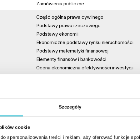
Zamówienia publiczne
Część ogólna prawa cywilnego
Podstawy prawa rzeczowego
Podstawy ekonomii
Ekonomiczne podstawy rynku nieruchomości
Podstawy matematyki finansowej
Elementy finansów i bankowości
Ocena ekonomiczna efektywności inwestycji
Podstawy statystyki i ekonometrii
Elementy rachunkowości
Uwarunkowania prawne i techniczne funkcjono
Przegląd technologii w budownictwie
Szczegóły
Proces inwestycyjny w budownictwie
Ocena stanu technicznego budynków
 plików cookie
Podstawy kosztorysowania
do spersonalizowania treści i reklam, aby oferować funkcje sp