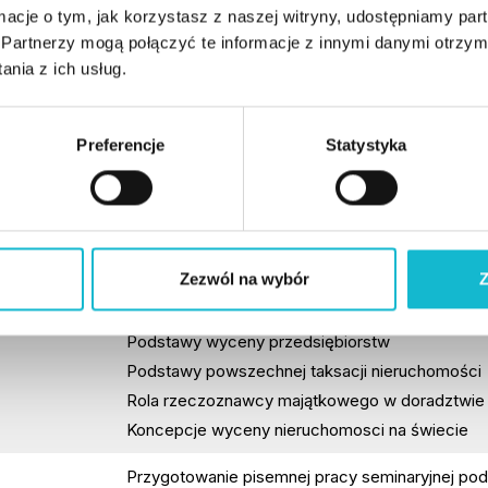
ormacje o tym, jak korzystasz z naszej witryny, udostępniamy p
Status prawny rzeczoznawcy majątkowego
Partnerzy mogą połączyć te informacje z innymi danymi otrzym
Zasady dobrej praktyki
nia z ich usług.
Wprowadzenie do problematyki wyceny nieruc
Wartość nieruchomości jako podstawa wyceny
Podejścia, metody i techniki wyceny nieruchom
Preferencje
Statystyka
Wycena praw rzeczowych, w tym ograniczonyc
Wycena nieruchomości zurbanizowanych
Wycena nieruchomości rolnych, upraw sadownic
Wycena nieruchomości leśnych oraz zadrzewion
Zezwól na wybór
Z
Wycena nieruchomości dla celów szczególnych 
Wycena maszyn i urządzeń trwale związanych z
Podstawy wyceny przedsiębiorstw
Podstawy powszechnej taksacji nieruchomości
Rola rzeczoznawcy majątkowego w doradztwie 
Koncepcje wyceny nieruchomosci na świecie
Przygotowanie pisemnej pracy seminaryjnej pod