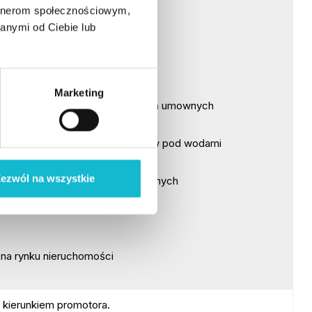
artnerom społecznościowym,
anymi od Ciebie lub
homości
ości w Polsce
Marketing
h praw rzeczowych i zobowiązań umownych
zych, roślin ozdobnych i gruntów pod wodami
ych i zakrzewionych
ezwól na wszystkie
i wycena nieruchomości specjalnych
 nieruchomością
na rynku nieruchomości
 kierunkiem promotora.