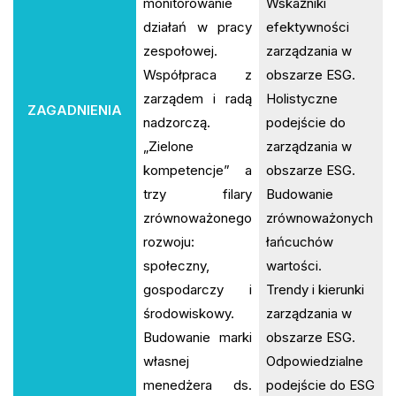
monitorowanie
Wskaźniki
działań w pracy
efektywności
zespołowej.
zarządzania w
Współpraca z
obszarze ESG.
zarządem i radą
Holistyczne
ZAGADNIENIA
nadzorczą.
podejście do
„Zielone
zarządzania w
kompetencje” a
obszarze ESG.
trzy filary
Budowanie
zrównoważonego
zrównoważonych
rozwoju:
łańcuchów
społeczny,
wartości.
gospodarczy i
Trendy i kierunki
środowiskowy.
zarządzania w
Budowanie marki
obszarze ESG.
własnej
Odpowiedzialne
menedżera ds.
podejście do ESG