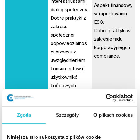
interesariuszami i
Aspekt finansowy
dialog społeczny.
w raportowaniu
Dobre praktyki z
ESG.
zakresu
Dobre praktyki w
społecznej
zakresie ładu
odpowiedzialnoś
korporacyjnego i
ci biznesu z
compliance.
uwzględnieniem
konsumentów i
użytkownikó
końcowych.
Greenwashing -
Komunikacja i
PRZEDMIOT
identyfikacja i
raportowanie ESG
Zgoda
Szczegóły
O plikach cookies
przeciwdziałanie
LICZBA GODZIN
32
16
Niniejsza strona korzysta z plików cookie