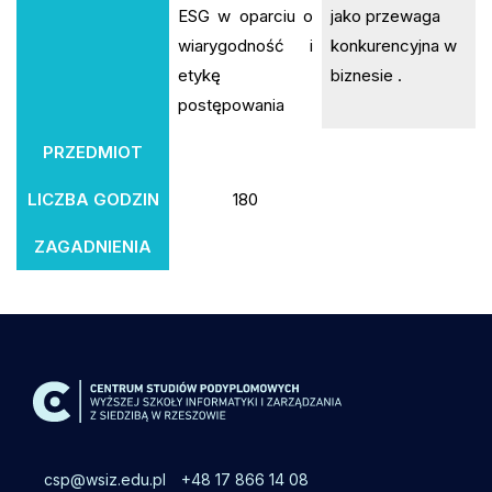
ESG w oparciu o
jako przewaga
wiarygodność i
konkurencyjna w
etykę
biznesie .
postępowania
PRZEDMIOT
LICZBA GODZIN
180
ZAGADNIENIA
csp@wsiz.edu.pl
+48 17 866 14 08