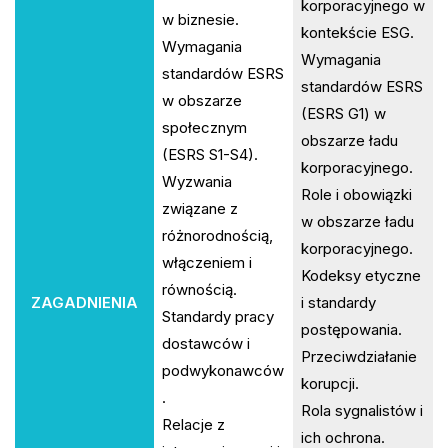
korporacyjnego w
w biznesie.
kontekście ESG.
Wymagania
Wymagania
standardów ESRS
standardów ESRS
w obszarze
(ESRS G1) w
społecznym
obszarze ładu
(ESRS S1-S4).
korporacyjnego.
Wyzwania
Role i obowiązki
związane z
w obszarze ładu
różnorodnością,
korporacyjnego.
włączeniem i
Kodeksy etyczne
równością.
ZAGADNIENIA
i standardy
Standardy pracy
postępowania.
dostawców i
Przeciwdziałanie
podwykonawców
korupcji.
.
Rola sygnalistów i
Relacje z
ich ochrona.