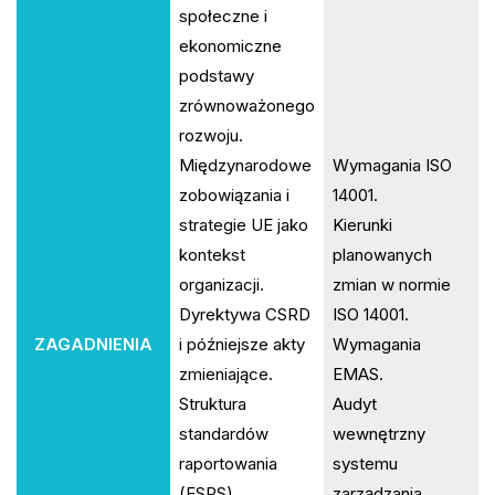
społeczne i
ekonomiczne
podstawy
zrównoważonego
rozwoju.
Międzynarodowe
Wymagania ISO
zobowiązania i
14001.
strategie UE jako
Kierunki
kontekst
planowanych
organizacji.
zmian w normie
Dyrektywa CSRD
ISO 14001.
ZAGADNIENIA
i późniejsze akty
Wymagania
zmieniające.
EMAS.
Struktura
Audyt
standardów
wewnętrzny
raportowania
systemu
(ESRS).
zarządzania