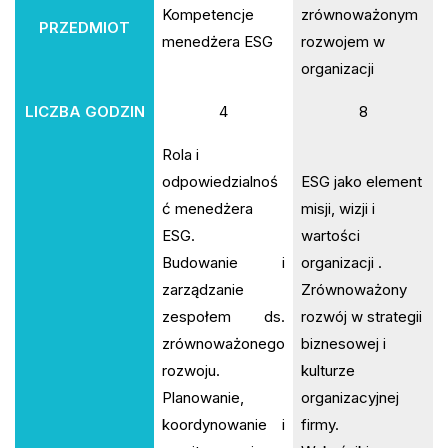
Kompetencje
zrównoważonym
PRZEDMIOT
menedżera ESG
rozwojem w
organizacji
LICZBA GODZIN
4
8
Rola i
odpowiedzialnoś
ESG jako element
ć menedżera
misji, wizji i
ESG.
wartości
Budowanie i
organizacji .
zarządzanie
Zrównoważony
zespołem ds.
rozwój w strategii
zrównoważonego
biznesowej i
rozwoju.
kulturze
Planowanie,
organizacyjnej
koordynowanie i
firmy.