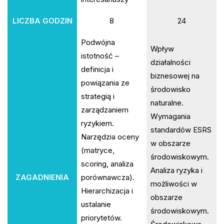
LICZBA GODZIN
8
24
Podwójna
Wpływ
istotność –
działalności
definicja i
biznesowej na
powiązania ze
środowisko
strategią i
naturalne.
zarządzaniem
Wymagania
ryzykiem.
standardów ESRS
Narzędzia oceny
w obszarze
(matryce,
środowiskowym.
scoring, analiza
Analiza ryzyka i
ZAGADNIENIA
porównawcza).
możliwości w
Hierarchizacja i
obszarze
ustalanie
środowiskowym.
priorytetów.