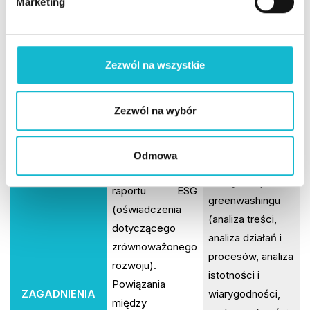
Marketing
wpływy, ryzyka i
y
– dobre i złe
szanse.
praktyki
Agregacja danyc
wykorzystania
h i wybór
Zezwól na wszystkie
informacji w
zagadnień na
komunikacji
bazie analizy
zewnętrznej
Zezwól na wybór
podwójnej
marki.
istotności.
Metody i
Metodologia
Odmowa
narzędzia
opracowania
identyfikacji
raportu ESG
greenwashingu
(oświadczenia
(analiza treści,
dotyczącego
analiza działań i
zrównoważonego
procesów, analiza
rozwoju).
istotności i
Powiązania
ZAGADNIENIA
wiarygodności,
między