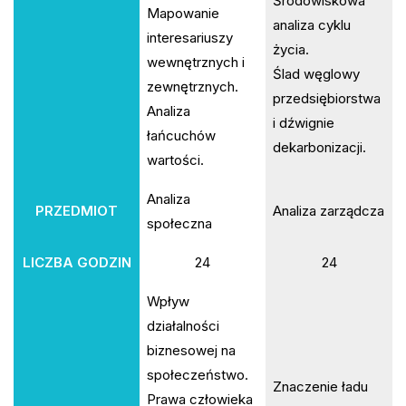
Środowiskowa
Mapowanie
analiza cyklu
interesariuszy
życia.
wewnętrznych i
Ślad węglowy
zewnętrznych.
przedsiębiorstwa
Analiza
i dźwignie
łańcuchów
dekarbonizacji.
wartości.
Analiza
PRZEDMIOT
Analiza zarządcza
społeczna
LICZBA GODZIN
24
24
Wpływ
działalności
biznesowej na
społeczeństwo.
Znaczenie ładu
Prawa człowieka