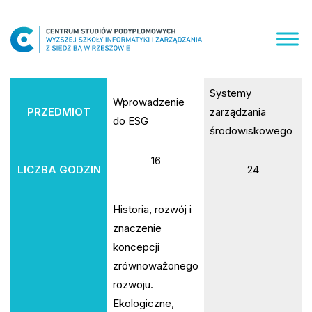
Skip
to
content
Systemy
Wprowadzenie
PRZEDMIOT
zarządzania
do ESG
środowiskowego
16
LICZBA GODZIN
24
Historia, rozwój i
znaczenie
koncepcji
zrównoważonego
rozwoju.
Ekologiczne,