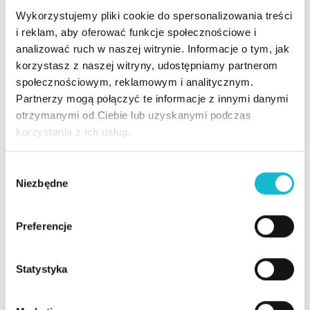
Psychospołeczn
Wykorzystujemy pliki cookie do spersonalizowania treści
e uwarunkowania
i reklam, aby oferować funkcje społecznościowe i
zjawiska
analizować ruch w naszej witrynie. Informacje o tym, jak
greenwashingu.
korzystasz z naszej witryny, udostępniamy partnerom
Greenwashing w
społecznościowym, reklamowym i analitycznym.
Partnerzy mogą połączyć te informacje z innymi danymi
marketingu,
otrzymanymi od Ciebie lub uzyskanymi podczas
reklamie i strategii
korzystania z ich usług.
marki.
Greenwashing a
W
prawo polskie i
Architektura i
Niezbędne
y
wspólnotowe.
zawartość
b
Regulacje,
ó
raportu ESG w
Preferencje
wytyczne i
r
oparciu o CSRD i
standardy
z
ESRS.
rynkowe.
g
Statystyka
Polityka,
Greenwashing a
o
strategia, istotne
d
raportowanie ESG