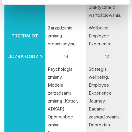
szkoleń.
praktyczne z
wartościowania.
Zarządzanie
Wellbeing i
PRZEDMIOT
zmianą
Employee
organizacyjną
Experience
LICZBA GODZIN
16
12
Psychologia
Strategia
zmiany.
wellbeing.
Modele
Employee
zarządzania
Experience
zmianą (Kotter,
Journey.
ADKAR).
Badanie
Opór wobec
zaangażowania.
zmian.
Dobrostan