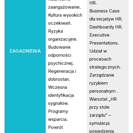
HR.
zaangażowanie.
Business Case
Kultura wysokich
dla inicjatyw HR.
oczekiwań.
Dashboardy HR.
Ryzyka
Executive
organizacyjne.
Presentations.
Budowanie
ZAGADNIENIA
Udział w
odporności
procesach
psychicznej.
strategicznych.
Regeneracja i
Zarządzanie
dobrostan.
ryzykiem
Wczesna
personalnym .
identyfikacja
Warsztat „HR
sygnałów.
przy stole
Programy
zarządu” –
wsparcia.
symulacja
Powrót
posiedzenia