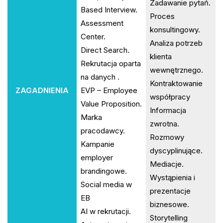
Zadawanie pytań.
Based Interview.
Proces
Assessment
konsultingowy.
Center.
Analiza potrzeb
Direct Search.
klienta
Rekrutacja oparta
wewnętrznego.
na danych .
Kontraktowanie
ZAGADNIENIA
EVP – Employee
współpracy
Value Proposition.
Informacja
Marka
zwrotna.
pracodawcy.
Rozmowy
Kampanie
dyscyplinujące.
employer
Mediacje.
brandingowe.
Wystąpienia i
Social media w
prezentacje
EB
biznesowe.
AI w rekrutacji.
Storytelling