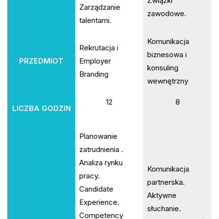
Związki
Zarządzanie
zawodowe.
talentami.
Komunikacja
Rekrutacja i
biznesowa i
PRZEDMIOT
Employer
konsuling
Branding
wewnętrzny
12
8
LICZBA GODZIN
Planowanie
zatrudnienia .
Analiza rynku
Komunikacja
pracy.
partnerska.
Candidate
Aktywne
Experience.
słuchanie.
Competency