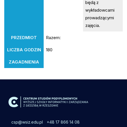
będą z
wykładowcami
prowadzącymi
zajęcia.
PRZEDMIOT
Razem:
LICZBA GODZIN
180
ZAGADNIENIA
csp@wsiz.edu.pl
+48 17 866 14 08