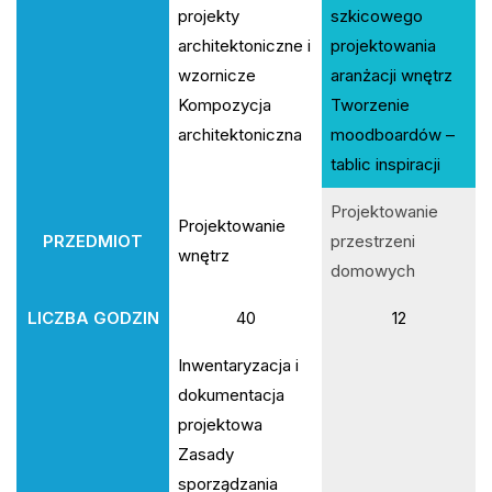
projekty
szkicowego
architektoniczne i
projektowania
wzornicze
aranżacji wnętrz
Kompozycja
Tworzenie
architektoniczna
moodboardów –
tablic inspiracji
Projektowanie
Projektowanie
PRZEDMIOT
przestrzeni
wnętrz
domowych
LICZBA GODZIN
40
12
Inwentaryzacja i
dokumentacja
projektowa
Zasady
sporządzania