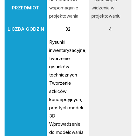
PRZEDMIOT
wspomaganie
widzenia w
projektowania
projektowaniu
LICZBA GODZIN
32
4
Rysunki
inwentaryzacyjne,
tworzenie
rysunków
technicznych
Tworzenie
szkiców
koncepcyjnych,
prostych modeli
3D
Wprowadzenie
do modelowania