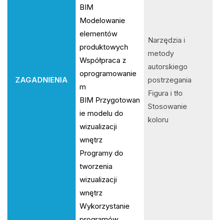
BIM
Modelowanie
elementów
Narzędzia i
produktowych
metody
Współpraca z
autorskiego
oprogramowanie
ZAGADNIENIA
postrzegania
m
Figura i tło
BIM Przygotowan
Stosowanie
ie modelu do
koloru
wizualizacji
wnętrz
Programy do
tworzenia
wizualizacji
wnętrz
Wykorzystanie
programów