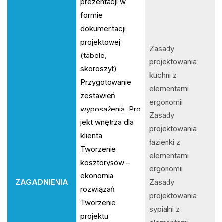
prezentacji w
formie
dokumentacji
projektowej
Zasady
(tabele,
projektowania
skoroszyt)
kuchni z
Przygotowanie
elementami
zestawień
ergonomii
wyposażenia Pro
Zasady
jekt wnętrza dla
projektowania
klienta
łazienki z
Tworzenie
elementami
kosztorysów –
ergonomii
ekonomia
ZAGADNIENIA
Zasady
rozwiązań
projektowania
Tworzenie
sypialni z
projektu