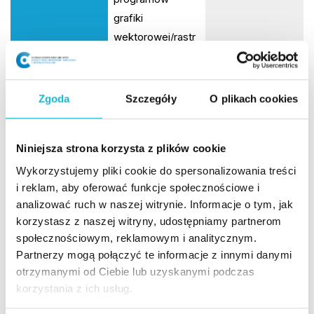
grafiki
wektorowej/rastr
owej do
przygotowania
moodboardów /
Zgoda
Szczegóły
O plikach cookies
plansz
projektowych
Niniejsza strona korzysta z plików cookie
Myślenie
PRZEDMIOT
Ergonomia
Wykorzystujemy pliki cookie do spersonalizowania treści
projektowe
i reklam, aby oferować funkcje społecznościowe i
analizować ruch w naszej witrynie. Informacje o tym, jak
LICZBA GODZIN
8
8
korzystasz z naszej witryny, udostępniamy partnerom
społecznościowym, reklamowym i analitycznym.
Projektowanie z
Partnerzy mogą połączyć te informacje z innymi danymi
uwzględnieniem
otrzymanymi od Ciebie lub uzyskanymi podczas
osób o
korzystania z ich usług.
specjalnych
Elementy Design