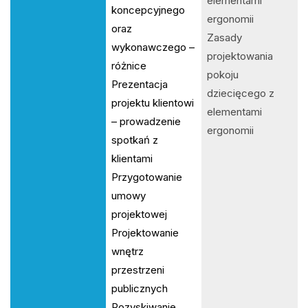
elementami
koncepcyjnego
ergonomii
oraz
Zasady
wykonawczego –
projektowania
różnice
pokoju
Prezentacja
dziecięcego z
projektu klientowi
elementami
– prowadzenie
ergonomii
spotkań z
klientami
Przygotowanie
umowy
projektowej
Projektowanie
wnętrz
przestrzeni
publicznych
Pozyskiwanie