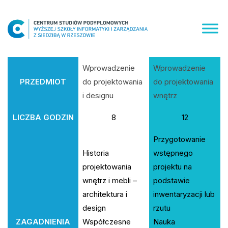
Skip
to
content
Wprowadzenie
Wprowadzenie
PRZEDMIOT
do projektowania
do projektowania
i designu
wnętrz
LICZBA GODZIN
8
12
Przygotowanie
Historia
wstępnego
projektowania
projektu na
wnętrz i mebli –
podstawie
architektura i
inwentaryzacji lub
design
rzutu
ZAGADNIENIA
Współczesne
Nauka