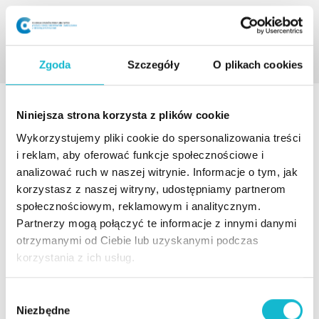
Zgoda
Szczegóły
O plikach cookies
Niniejsza strona korzysta z plików cookie
AKTUALNOŚCI
Wykorzystujemy pliki cookie do spersonalizowania treści
i reklam, aby oferować funkcje społecznościowe i
analizować ruch w naszej witrynie. Informacje o tym, jak
20% zniżki dla absolwentów
korzystasz z naszej witryny, udostępniamy partnerom
społecznościowym, reklamowym i analitycznym.
Absolwenci studiów podyplomowych WSIiZ mogą
Partnerzy mogą połączyć te informacje z innymi danymi
skorzystać z 20% zniżki na czesne za kolejny wybrany
otrzymanymi od Ciebie lub uzyskanymi podczas
kierunek studiów podyplomowych.
korzystania z ich usług.
W
Czytaj więcej
Niezbędne
y