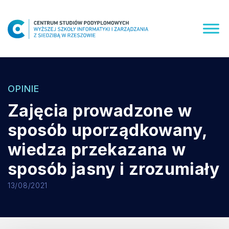
Skip
to
content
OPINIE
Zajęcia prowadzone w
sposób uporządkowany,
wiedza przekazana w
sposób jasny i zrozumiały
13/08/2021