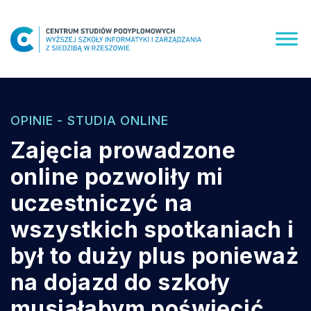
Skip
to
content
OPINIE - STUDIA ONLINE
Zajęcia prowadzone
online pozwoliły mi
uczestniczyć na
wszystkich spotkaniach i
był to duży plus ponieważ
na dojazd do szkoły
musiałabym poświęcić