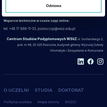
Odmowa
csp@wsiz.edu.pl
+48 17 866 14 08
Wsparcie techniczne w czasie zajęć online:
tel. +48 17 866-11-33,
pomoccsp@wsiz.edu.pl
Centrum Studiów Podyplomowych WSIiZ
ul. Sucharskiego 2,
pok. nr 48, 35-225 Rzeszów, budynek główny Wyższej Szkoły
Informatyki i Zarządzania w Rzeszowie
O UCZELNI
STUDIA
DOKTORAT
Polityka cookies
Mapa strony
RODO