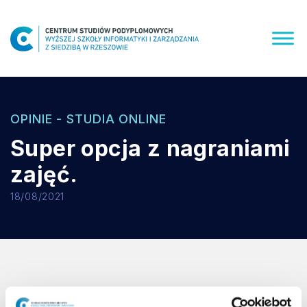
Skip
to
content
OPINIE - STUDIA ONLINE
Super opcja z nagraniami
zajęć.
18/08/2021