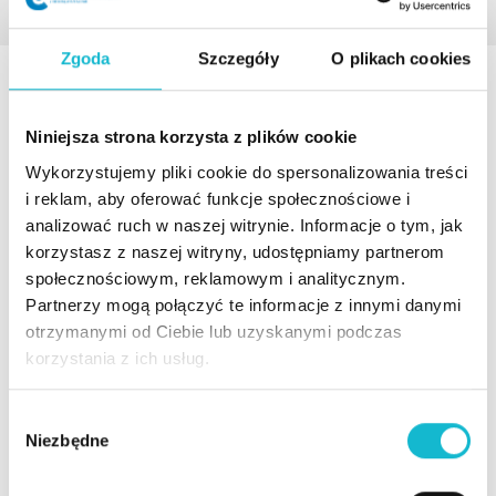
Zgoda
Szczegóły
O plikach cookies
AKTUALNOŚCI
Niniejsza strona korzysta z plików cookie
Wykorzystujemy pliki cookie do spersonalizowania treści
20% zniżki dla absolwentów
i reklam, aby oferować funkcje społecznościowe i
analizować ruch w naszej witrynie. Informacje o tym, jak
Absolwenci studiów podyplomowych WSIiZ mogą
korzystasz z naszej witryny, udostępniamy partnerom
skorzystać z 20% zniżki na czesne za kolejny wybrany
społecznościowym, reklamowym i analitycznym.
kierunek studiów podyplomowych.
Partnerzy mogą połączyć te informacje z innymi danymi
otrzymanymi od Ciebie lub uzyskanymi podczas
korzystania z ich usług.
Czytaj więcej
W
Niezbędne
y
b