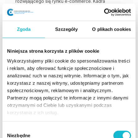
rozwijającego się rynku e-commerce. Kadra
wykładowców składała się z ekspertów posiadających
bogate doświadczenie praktyczne i teoretyczne.
Szczególnie cenne były dla mnie zajęcia warsztatowe
Zgoda
Szczegóły
O plikach cookies
oraz projekty grupowe, które pozwoliły na praktyczne
zastosowanie zdobytej wiedzy. Możliwość współpracy
z innymi uczestnikami studiów, wymiana doświadczeń i
Niniejsza strona korzysta z plików cookie
pomysłów, była niezwykle inspirująca i rozwijająca.
Wykorzystujemy pliki cookie do spersonalizowania treści
Dzięki tym zajęciom nauczyłam się efektywnie
i reklam, aby oferować funkcje społecznościowe i
zarządzać zespołami projektowymi oraz wdrażać
analizować ruch w naszej witrynie. Informacje o tym, jak
innowacyjne rozwiązania w mojej firmie.
korzystasz z naszej witryny, udostępniamy partnerom
społecznościowym, reklamowym i analitycznym.
Monika Bury
Partnerzy mogą połączyć te informacje z innymi danymi
otrzymanymi od Ciebie lub uzyskanymi podczas
Miałam przyjemność studiować na kierunku Menedżer
korzystania z ich usług.
e-commerce i spokojnie mogę polecić uczelnię WSiZ.
Wszystkie wykłady i ćwiczenia były prowadzone przez
osoby z doświadczeniem. Każde spotkanie było o
W
Niezbędne
czasie a wykładowcy zawsze byli przygotowani do
y