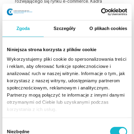
rozwijającego się rynku e-commerce. Kadra
wykładowców składała się z ekspertów posiadających
bogate doświadczenie praktyczne i teoretyczne.
Szczególnie cenne były dla mnie zajęcia warsztatowe
Zgoda
Szczegóły
O plikach cookies
oraz projekty grupowe, które pozwoliły na praktyczne
zastosowanie zdobytej wiedzy. Możliwość współpracy
z innymi uczestnikami studiów, wymiana doświadczeń i
Niniejsza strona korzysta z plików cookie
pomysłów, była niezwykle inspirująca i rozwijająca.
Wykorzystujemy pliki cookie do spersonalizowania treści
Dzięki tym zajęciom nauczyłam się efektywnie
i reklam, aby oferować funkcje społecznościowe i
zarządzać zespołami projektowymi oraz wdrażać
analizować ruch w naszej witrynie. Informacje o tym, jak
innowacyjne rozwiązania w mojej firmie.
korzystasz z naszej witryny, udostępniamy partnerom
społecznościowym, reklamowym i analitycznym.
Monika Bury
Partnerzy mogą połączyć te informacje z innymi danymi
otrzymanymi od Ciebie lub uzyskanymi podczas
Miałam przyjemność studiować na kierunku Menedżer
korzystania z ich usług.
e-commerce i spokojnie mogę polecić uczelnię WSiZ.
Wszystkie wykłady i ćwiczenia były prowadzone przez
osoby z doświadczeniem. Każde spotkanie było o
W
Niezbędne
czasie a wykładowcy zawsze byli przygotowani do
y