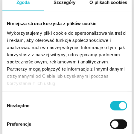
Zgoda
Szczegóły
O plikach cookies
profesjonalne funkcjonowanie w środowisku biznesowym.
Studia z przyjemnością mogę zarekomendować wszystkim
osobom, które oczekują rozwoju i pogłębienia swoich
Niniejsza strona korzysta z plików cookie
kompetencji zawodowych. Profesjonalna kadra naukowa w
Wykorzystujemy pliki cookie do spersonalizowania treści
połączeniu z wieloletnim doświadczeniem praktyków spełni
i reklam, aby oferować funkcje społecznościowe i
oczekiwania nawet najbardziej dojrzałych zawodowo
analizować ruch w naszej witrynie. Informacje o tym, jak
kandydatów.
korzystasz z naszej witryny, udostępniamy partnerom
Filip Andrzej Cetera
społecznościowym, reklamowym i analitycznym.
Z wielką przyjemnością rekomenduję studia MBA w
Partnerzy mogą połączyć te informacje z innymi danymi
Wyższej Szkole Informatyki i Zarządzania jako doskonałą
otrzymanymi od Ciebie lub uzyskanymi podczas
formę na pogłębienie umiejętności w zakresie zarządzania.
korzystania z ich usług.
To przede wszystkim doskonały dobór kadry
wykładowczej, przekazana olbrzymia ilość wiedzy, nie
W
tylko tej dydaktycznej, lecz również praktycznej w bardzo
Niezbędne
y
wielu obszarach. Pozwoliło mi to zrewidować,
b
usystematyzować, a w szczególności pogłębić swoje
ó
dotychczasowe doświadczenia i umiejętności managerskie.
Preferencje
r
Studia MBA to doskonała atmosfera prowadzonych zajęć,