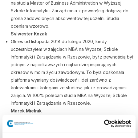
na studia Master of Business Administration w Wyższej
Szkole Informatyki i Zarządzania z pewnością dołączą do
grona zadowolonych absolwentów tej uczelni. Studia
oceniam wzorowo.
Sylwester Kozak
Okres od listopada 2018 do lutego 2020, kiedy
uczestniczyłem w zajęciach MBA na Wyższej Szkole
Informatyki i Zarządzania w Rzeszowie, był z pewnością był
jednym z najciekawszych i najbardziej inspirujących
okresów w moim życiu zawodowym. To była doskonała
platforma wymiany doświadczeń i idei zarówno z
koleżankami i kolegami ze studiów, jak i z prowadzącymi
zajęcia. W 100% polecam studia MBA na Wyższej Szkole
Informatyki i Zarządzania w Rzeszowie.
Marek Mielnik
Studia podyplomowe na kierunku MBA prowadzone przez
WSIiZ w Rzeszowie są idealną fuzją wiedzy praktycznej
oraz solidnych podstaw teoretycznych, umożliwiającą