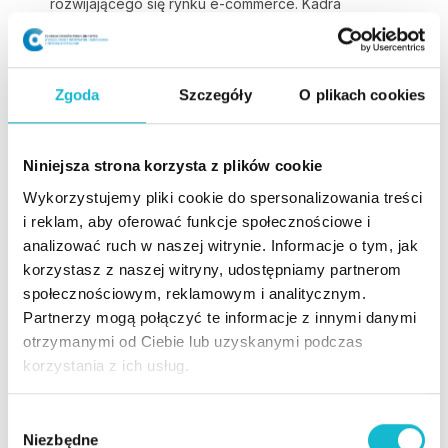
rozwijającego się rynku e-commerce. Kadra
wykładowców składała się z ekspertów posiadających
bogate doświadczenie praktyczne i teoretyczne.
Szczególnie cenne były dla mnie zajęcia warsztatowe
Zgoda
Szczegóły
O plikach cookies
oraz projekty grupowe, które pozwoliły na praktyczne
zastosowanie zdobytej wiedzy. Możliwość współpracy
z innymi uczestnikami studiów, wymiana doświadczeń i
Niniejsza strona korzysta z plików cookie
pomysłów, była niezwykle inspirująca i rozwijająca.
Wykorzystujemy pliki cookie do spersonalizowania treści
Dzięki tym zajęciom nauczyłam się efektywnie
i reklam, aby oferować funkcje społecznościowe i
zarządzać zespołami projektowymi oraz wdrażać
analizować ruch w naszej witrynie. Informacje o tym, jak
innowacyjne rozwiązania w mojej firmie.
korzystasz z naszej witryny, udostępniamy partnerom
społecznościowym, reklamowym i analitycznym.
Monika Bury
Partnerzy mogą połączyć te informacje z innymi danymi
otrzymanymi od Ciebie lub uzyskanymi podczas
Miałam przyjemność studiować na kierunku Menedżer
korzystania z ich usług.
e-commerce i spokojnie mogę polecić uczelnię WSiZ.
Wszystkie wykłady i ćwiczenia były prowadzone przez
osoby z doświadczeniem. Każde spotkanie było o
W
Niezbędne
czasie a wykładowcy zawsze byli przygotowani do
y