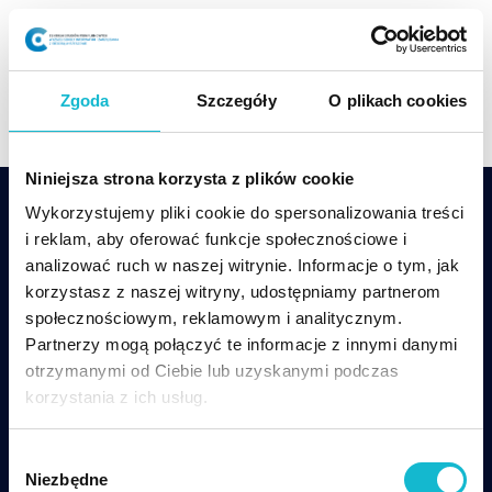
Skip
to
content
Zgoda
Szczegóły
O plikach cookies
Niniejsza strona korzysta z plików cookie
Wykorzystujemy pliki cookie do spersonalizowania treści
i reklam, aby oferować funkcje społecznościowe i
analizować ruch w naszej witrynie. Informacje o tym, jak
korzystasz z naszej witryny, udostępniamy partnerom
społecznościowym, reklamowym i analitycznym.
csp@wsiz.edu.pl
+48 17 866 14 08
Partnerzy mogą połączyć te informacje z innymi danymi
otrzymanymi od Ciebie lub uzyskanymi podczas
Wsparcie techniczne w czasie zajęć online:
korzystania z ich usług.
tel. +48 17 866-11-33,
pomoccsp@wsiz.edu.pl
W
Centrum Studiów Podyplomowych WSIiZ
ul.
Niezbędne
y