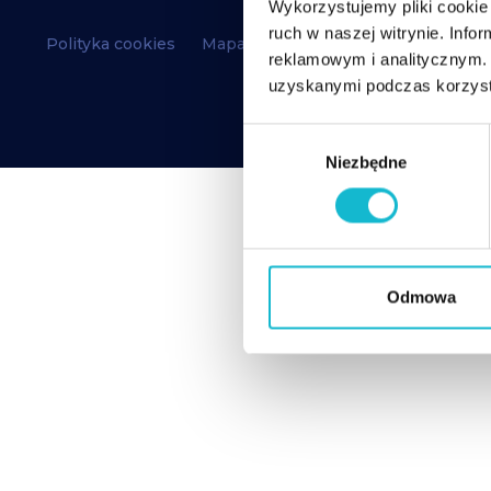
Wykorzystujemy pliki cookie 
ruch w naszej witrynie. Inf
Polityka cookies
Mapa strony
RODO
reklamowym i analitycznym. 
uzyskanymi podczas korzysta
W
Niezbędne
y
b
ó
r
z
g
Odmowa
o
d
y