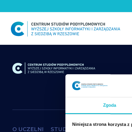
Skip
to
content
Zgoda
Niniejsza strona korzysta z
O UCZELNI
STUDIA
DOKTORAT