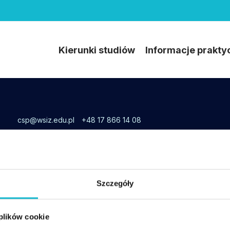
Kierunki studiów
Informacje prakty
csp@wsiz.edu.pl
+48 17 866 14 08
Wsparcie techniczne w czasie zajęć online:
tel. +48 17 866-11-33,
pomoccsp@wsiz.edu.pl
Szczegóły
 plików cookie