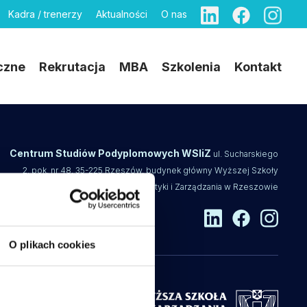
Kadra / trenerzy
Aktualności
O nas
czne
Rekrutacja
MBA
Szkolenia
Kontakt
Centrum Studiów Podyplomowych WSIiZ
ul. Sucharskiego
2, pok. nr 48, 35-225 Rzeszów, budynek główny Wyższej Szkoły
Informatyki i Zarządzania w Rzeszowie
O plikach cookies