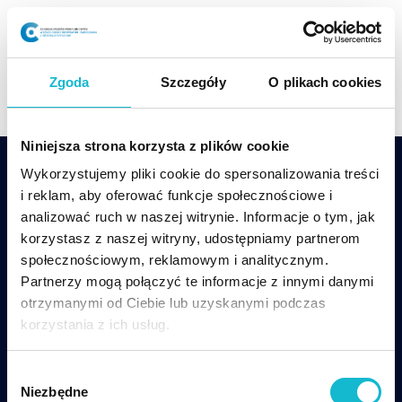
Skip
to
content
Zgoda
Szczegóły
O plikach cookies
Niniejsza strona korzysta z plików cookie
Wykorzystujemy pliki cookie do spersonalizowania treści
i reklam, aby oferować funkcje społecznościowe i
analizować ruch w naszej witrynie. Informacje o tym, jak
korzystasz z naszej witryny, udostępniamy partnerom
społecznościowym, reklamowym i analitycznym.
csp@wsiz.edu.pl
+48 17 866 14 08
Partnerzy mogą połączyć te informacje z innymi danymi
otrzymanymi od Ciebie lub uzyskanymi podczas
Wsparcie techniczne w czasie zajęć online:
korzystania z ich usług.
tel. +48 17 866-11-33,
pomoccsp@wsiz.edu.pl
W
Centrum Studiów Podyplomowych WSIiZ
ul.
Niezbędne
y