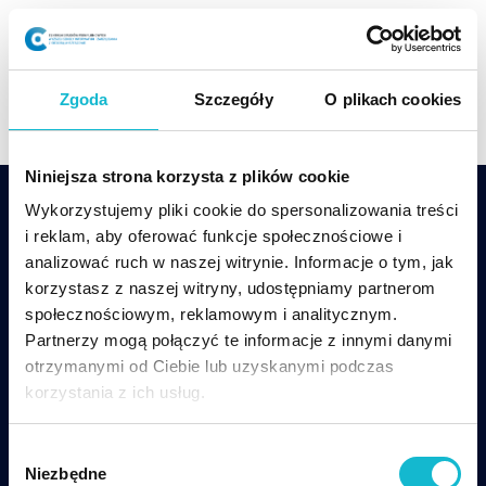
Skip
to
content
Zgoda
Szczegóły
O plikach cookies
Niniejsza strona korzysta z plików cookie
Wykorzystujemy pliki cookie do spersonalizowania treści
i reklam, aby oferować funkcje społecznościowe i
analizować ruch w naszej witrynie. Informacje o tym, jak
korzystasz z naszej witryny, udostępniamy partnerom
społecznościowym, reklamowym i analitycznym.
csp@wsiz.edu.pl
+48 17 866 14 08
Partnerzy mogą połączyć te informacje z innymi danymi
otrzymanymi od Ciebie lub uzyskanymi podczas
Wsparcie techniczne w czasie zajęć online:
korzystania z ich usług.
tel. +48 17 866-11-33,
pomoccsp@wsiz.edu.pl
W
Centrum Studiów Podyplomowych WSIiZ
ul.
Niezbędne
y