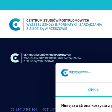
Skip
to
content
Zgoda
Niniejsza strona korzysta z
O UCZELNI
STUDIA
DOKTORAT