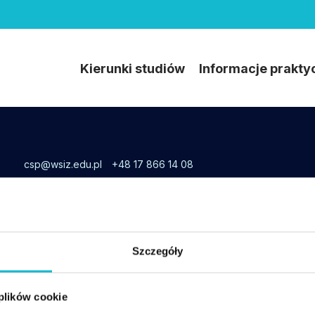
Kierunki studiów
Informacje prakty
csp@wsiz.edu.pl
+48 17 866 14 08
Wsparcie techniczne w czasie zajęć online:
tel. +48 17 866-11-33,
pomoccsp@wsiz.edu.pl
Szczegóły
 plików cookie