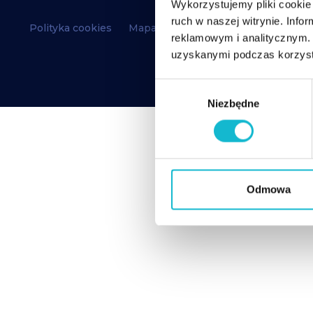
Wykorzystujemy pliki cookie 
ruch w naszej witrynie. Inf
Polityka cookies
Mapa strony
RODO
reklamowym i analitycznym. 
uzyskanymi podczas korzysta
W
Niezbędne
y
b
ó
r
z
g
Odmowa
o
d
y