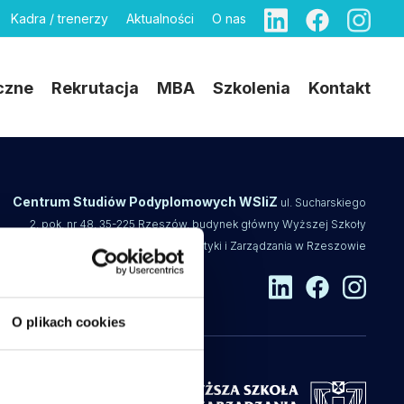
Kadra / trenerzy
Aktualności
O nas
czne
Rekrutacja
MBA
Szkolenia
Kontakt
Centrum Studiów Podyplomowych WSIiZ
ul. Sucharskiego
2, pok. nr 48, 35-225 Rzeszów, budynek główny Wyższej Szkoły
Informatyki i Zarządzania w Rzeszowie
O plikach cookies