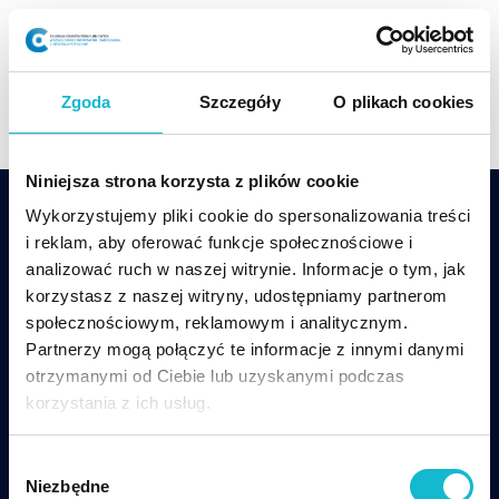
Skip
to
content
Zgoda
Szczegóły
O plikach cookies
Niniejsza strona korzysta z plików cookie
Wykorzystujemy pliki cookie do spersonalizowania treści
i reklam, aby oferować funkcje społecznościowe i
analizować ruch w naszej witrynie. Informacje o tym, jak
korzystasz z naszej witryny, udostępniamy partnerom
społecznościowym, reklamowym i analitycznym.
csp@wsiz.edu.pl
+48 17 866 14 08
Partnerzy mogą połączyć te informacje z innymi danymi
otrzymanymi od Ciebie lub uzyskanymi podczas
Wsparcie techniczne w czasie zajęć online:
korzystania z ich usług.
tel. +48 17 866-11-33,
pomoccsp@wsiz.edu.pl
W
Centrum Studiów Podyplomowych WSIiZ
ul.
Niezbędne
y